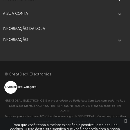

A SUA CONTA

INFORMAÇÃO DA LOJA
INFORMAÇÃO

© GreatDeal Electronics
GREATDEAL ELECTRONICS ® é propriedade de Radio bela Som Lda, com sede na Rua
Escola dos Mortais nº73, 4520-465 Rio Meão, NIF 500 399 948 e capital social de 498
797,90€.
Todos os preços incluem IVA à taxa legal em vigor. A GREATDEAL não se responsabiliza
por eventuais erros publicados no site.
Para que você tenha a melhor experiência possível, este site usa
cookies. O uso deste site significa que você concorda com a nossa