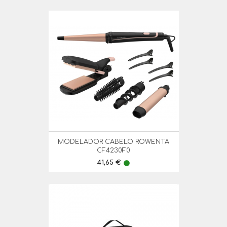
MODELADOR CABELO ROWENTA
CF4230F0
Preço
41,65 €
lens