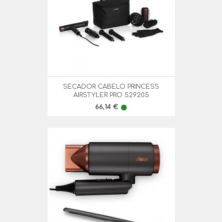
SECADOR CABELO PRINCESS
AIRSTYLER PRO 529205
Preço
66,14 €
lens