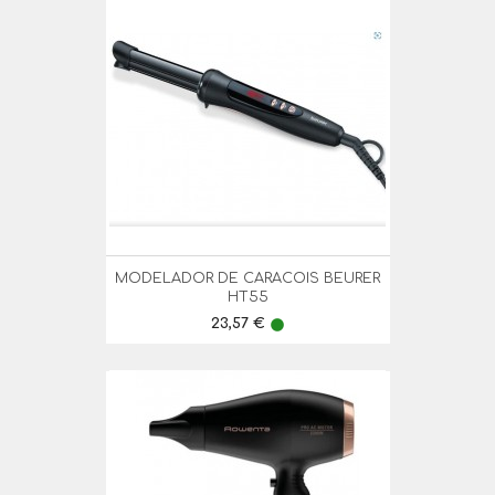
MODELADOR DE CARACOIS BEURER
HT55
Preço
23,57 €
lens