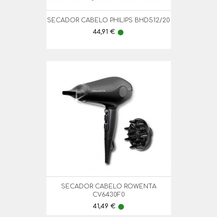
SECADOR CABELO PHILIPS BHD512/20
Preço
44,91 €
lens
SECADOR CABELO ROWENTA
CV6430F0
Preço
41,49 €
lens