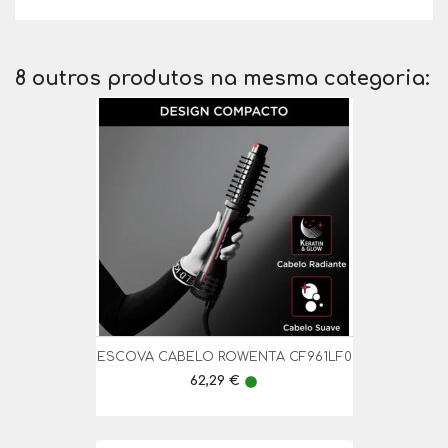
8 outros produtos na mesma categoria:
ESCOVA CABELO ROWENTA CF961LF0
Preço
62,29 €
lens