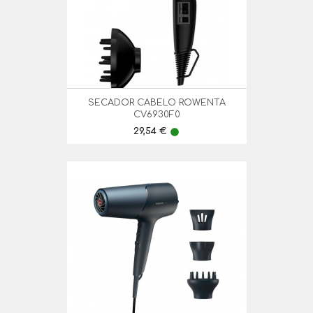
SECADOR CABELO ROWENTA
CV6930F0
Preço
29,54 €
lens