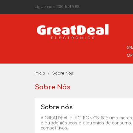
Ligue-nos:
300 501 985
GR
OP
Início
Sobre Nós
Sobre Nós
Sobre nós
A GREATDEAL ELECTRONICS ® é uma marca nac
eletrodomésticos e eletrónica de consumo.
competitivos.