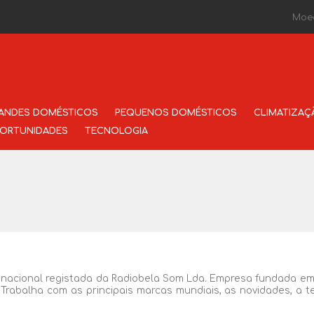
Moe
ANDES DOMÉSTICOS
PEQUENOS DOMÉSTICOS
CLIMATIZAÇ
ORTUNIDADES
TECNOLOGIA
ional registada da Radiobela Som Lda. Empresa fundada em 19
 Trabalha com as principais marcas mundiais, as novidades, a 