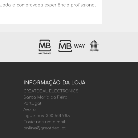
uada e comprovada experiência profissional
INFORMAÇÃO DA LOJA
GREATDEAL ELECTRONICS
Santa Maria da Feira
Portugal
Aveiro
Ligue-nos:
300 501 985
Envie-nos um e-mail:
online@greatdeal.pt