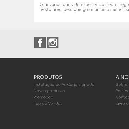
Com vários anos de experiência neste negó
nesta área, pelo que garantimos o melhor s
Facebook
Instagram
PRODUTOS
A NO
Instalação de Ar Condicionado
Sobre
Novos produtos
Polític
Promoção
Contac
Top de Vendas
Livro 