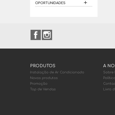

OPORTUNIDADES
Facebook
Instagram
PRODUTOS
A NO
Instalação de Ar Condicionado
Sobre
Novos produtos
Polític
Promoção
Contac
Top de Vendas
Livro 