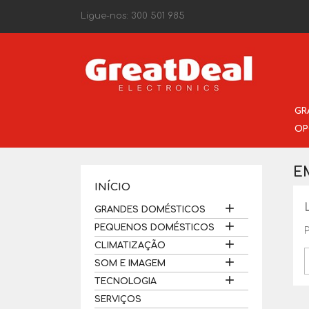
Ligue-nos:
300 501 985
GR
OP
E
INÍCIO

GRANDES DOMÉSTICOS

PEQUENOS DOMÉSTICOS

CLIMATIZAÇÃO

SOM E IMAGEM

TECNOLOGIA
SERVIÇOS