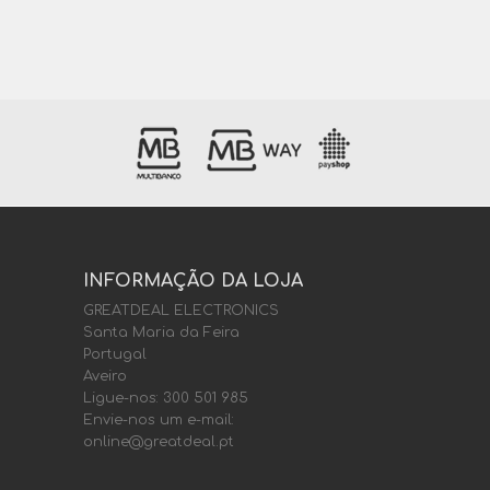
INFORMAÇÃO DA LOJA
GREATDEAL ELECTRONICS
Santa Maria da Feira
Portugal
Aveiro
Ligue-nos:
300 501 985
Envie-nos um e-mail:
online@greatdeal.pt