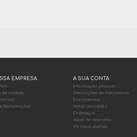
SSA EMPRESA
A SUA CONTA
 Nós
Informação pessoal
a de cookies
Devoluções de mercadoria
te-nos
Encomendas
de Reclamações
Notas de crédito
Endereços
Vales de desconto
Os meus alertas