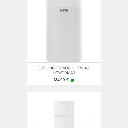
DESUMIDIFICADOR HTW 16L
HTWD016A3
Preço
134,00 €
lens