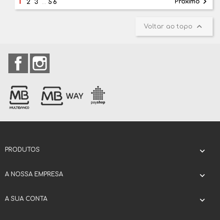
1

Próximo
2
3
…
56

Voltar ao topo
Facebook
Instagram
PRODUTOS

A NOSSA EMPRESA

A SUA CONTA
