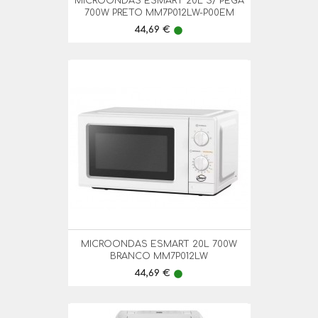
MICROONDAS ESMART 20L S/ PEGA
700W PRETO MM7P012LW-P00EM
Preço
44,69 €
lens
MICROONDAS ESMART 20L 700W
BRANCO MM7P012LW
Preço
44,69 €
lens