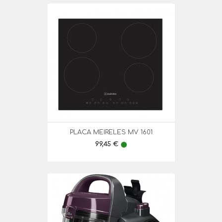
PLACA MEIRELES MV 1601
Preço
99,45 €
lens