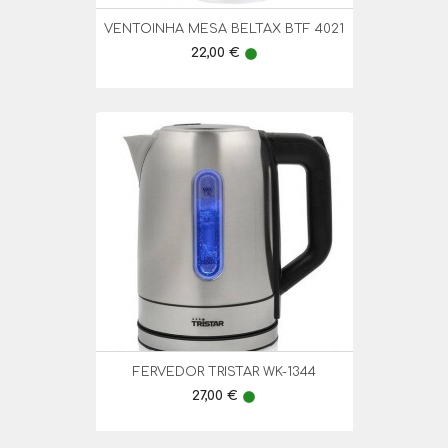
VENTOINHA MESA BELTAX BTF 4021
Preço
22,00 €
lens
FERVEDOR TRISTAR WK-1344
Preço
27,00 €
lens