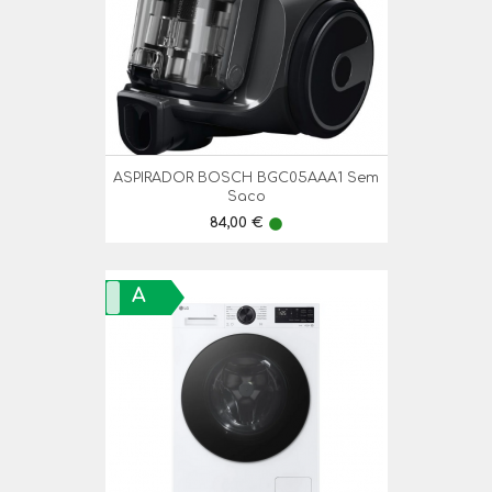
ASPIRADOR BOSCH BGC05AAA1 Sem
Saco
Preço
84,00 €
lens
A