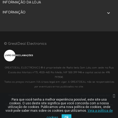
INFORMAÇÃO DA LOJA
INFORMAÇÃO

© GreatDeal Electronics
GREATDEAL ELECTRONICS ® é propriedade de Radio bela Som Lda, com sede na Rua
Escola dos Mortais nº73, 4520-465 Rio Meão, NIF 500 399 948 e capital social de 498
797,90€.
Todos os preços incluem IVA à taxa legal em vigor. A GREATDEAL não se responsabiliza
por eventuais erros publicados no site.
RADIOBELA® é propriedade de Radio bela Som Lda, com sede na Rua Escola dos
Para que você tenha a melhor experiência possível, este site usa
Mortais nº73, 4520-465 Rio Meão, NIF 500 399 948 e capital social de 498 797,90€.
cookies. O uso deste site significa que você concorda com a nossa
O acesso a www.radiobelaonline.pt destina-se apenas a clientes da Radiobela Som Lda
utilização de cookies. Publicamos uma nova política de cookies, onde
você pode saber mais sobre os cookies que utilizamos.
Veja a política de
Todos os preços mencionados incluem IVA
cookies.
Ok