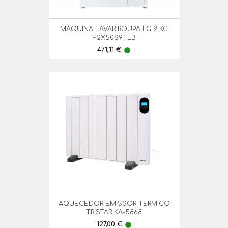
MAQUINA LAVAR ROUPA LG 9 KG
F2X50S9TLB
Preço
471,11 €
lens
AQUECEDOR EMISSOR TERMICO
TRISTAR KA-5868
Preço
127,00 €
lens