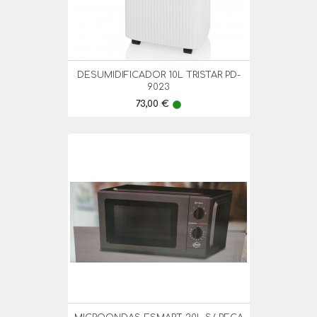
DESUMIDIFICADOR 10L TRISTAR PD-
9023
Preço
73,00 €
lens