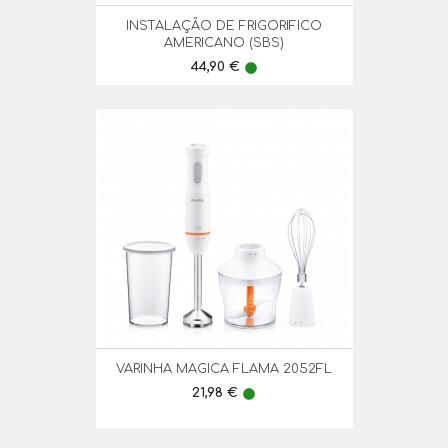
INSTALAÇÃO DE FRIGORIFICO
AMERICANO (SBS)
Preço
44,90 €
lens
VARINHA MAGICA FLAMA 2052FL
Preço
21,98 €
lens