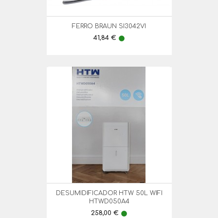
FERRO BRAUN SI3042VI
Preço
41,84 €
lens
DESUMIDIFICADOR HTW 50L WIFI
HTWD050A4
Preço
258,00 €
lens