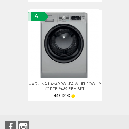
A
MAQUINA LAVAR ROUPA WHIRLPOOL 9
KG FFB 9489 SBV SPT
Preço
446,37 €
lens
Facebook
Instagram