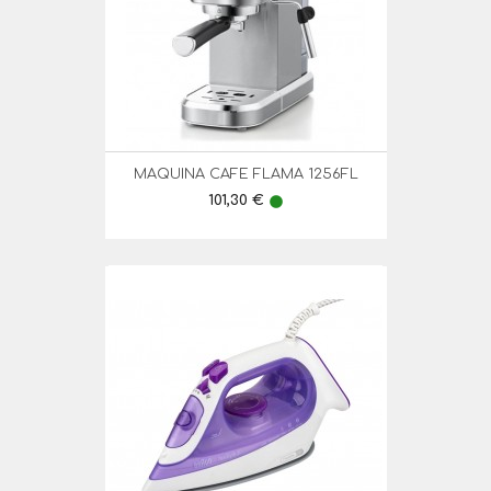
MAQUINA CAFE FLAMA 1256FL
Preço
101,30 €
lens