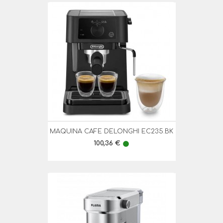
MAQUINA CAFE DELONGHI EC235.BK
Preço
100,36 €
lens