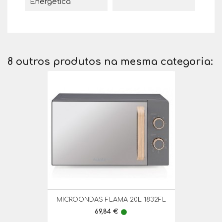
Energética
8 outros produtos na mesma categoria:
MICROONDAS FLAMA 20L 1832FL
Preço
69,84 €
lens