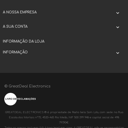
A NOSSA EMPRESA

A SUA CONTA

INFORMAÇÃO DA LOJA
INFORMAÇÃO

© GreatDeal Electronics
GREATDEAL ELECTRONICS ® é propriedade de Radio bela Som Lda, com sede na Rua
Escola dos Mortais nº73, 4520-465 Rio Meão, NIF 500 399 948 e capital social de 498
797,90€.
Todos os preços incluem IVA à taxa legal em vigor. A GREATDEAL não se responsabiliza