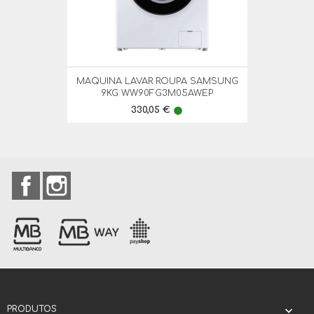
MAQUINA LAVAR ROUPA SAMSUNG
9KG WW90FG3M05AWEP
Preço
330,05 €
lens
Facebook
Instagram
PRODUTOS
