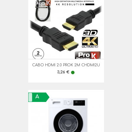
CABO HDMI 2.0 PROK 2M CHDMI2U
Preço
3,26 €
lens
A