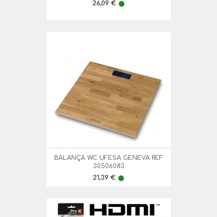
Preço
26,09 €
lens
BALANÇA WC UFESA GENEVA REF
30506083
Preço
21,39 €
lens