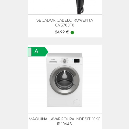
SECADOR CABELO ROWENTA
CV5703F0
Preço
24,99 €
lens
A
MAQUINA LAVAR ROUPA INDESIT 10KG
IP 1064S