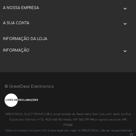
A NOSSA EMPRESA

A SUA CONTA

INFORMAÇÃO DA LOJA
INFORMAÇÃO

© GreatDeal Electronics
GREATDEAL ELECTRONICS ® é propriedade de Radio bela Som Lda, com sede na Rua
Escola dos Mortais nº73, 4520-465 Rio Meão, NIF 500 399 948 e capital social de 498
797,90€.
Todos os preços incluem IVA à taxa legal em vigor. A GREATDEAL não se responsabiliza
por eventuais erros publicados no site.