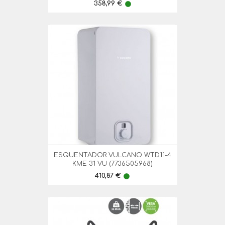
Preço
358,99 €
lens
ESQUENTADOR VULCANO WTD11-4
KME 31 VU (7736505968)
Preço
410,87 €
lens