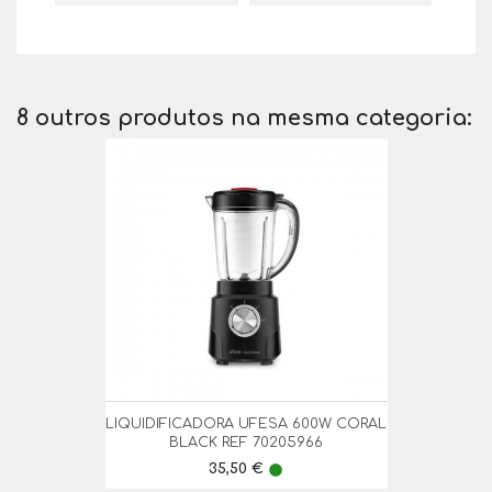
8 outros produtos na mesma categoria:
LIQUIDIFICADORA UFESA 600W CORAL
BLACK REF 70205966
Preço
35,50 €
lens