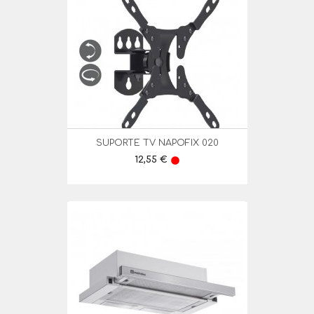
SUPORTE TV NAPOFIX 020
Preço
12,55 €
lens