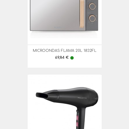
MICROONDAS FLAMA 20L 1832FL
Preço
69,84 €
lens