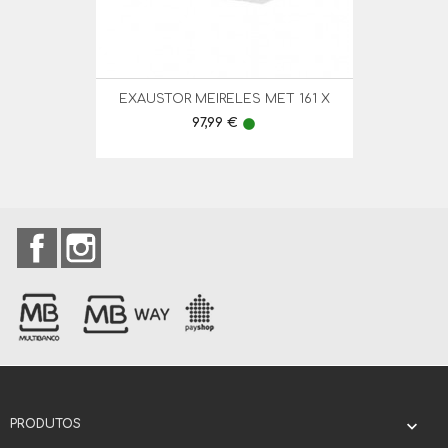
EXAUSTOR MEIRELES MET 161 X
Preço
97,99 €
lens
Facebook
Instagram
PRODUTOS
