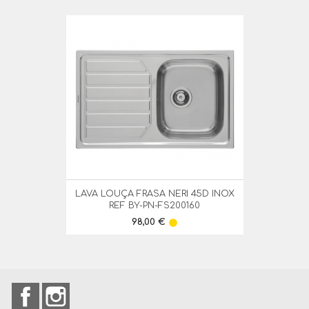
LAVA LOUÇA FRASA NERI 45D INOX
REF BY-PN-FS200160
Preço
98,00 €
lens
Facebook
Instagram