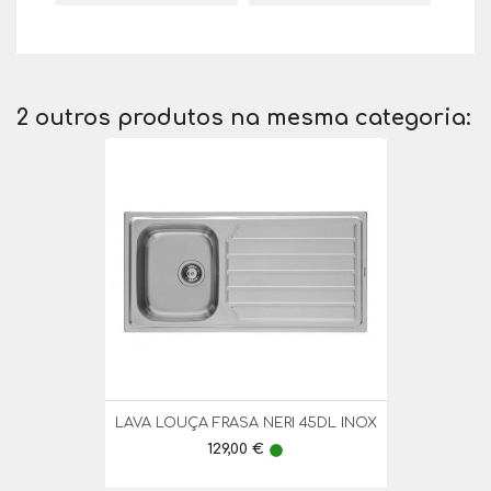
2 outros produtos na mesma categoria:
LAVA LOUÇA FRASA NERI 45DL INOX
Preço
129,00 €
lens