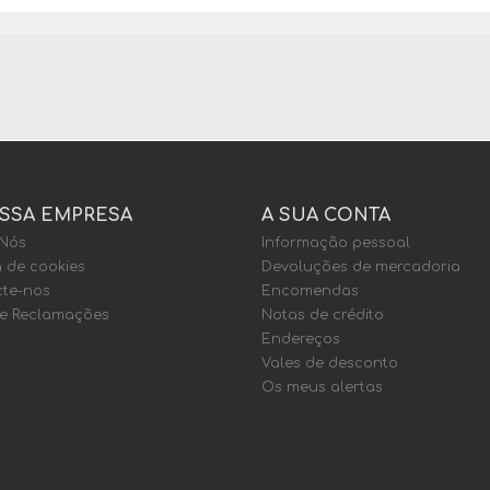
SSA EMPRESA
A SUA CONTA
 Nós
Informação pessoal
a de cookies
Devoluções de mercadoria
te-nos
Encomendas
de Reclamações
Notas de crédito
Endereços
Vales de desconto
Os meus alertas