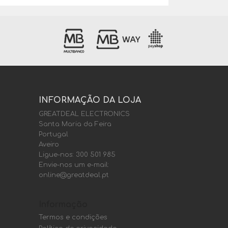
INFORMAÇÃO DA LOJA
GREATDEAL ELECTRONICS
Santa Maria da Feira
Portugal
Aveiro
Ligue-nos:
300 501 985
Envie-nos um e-mail:
online@greatdeal.pt
Informação
Termos e condições