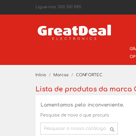
Ligue-nos:
300 501 985
GR
OP
Início
Marcas
CONFORTEC
Lista de produtos da marc
Lamentamos pelo inconveniente.
Pesquise de novo o que procura
