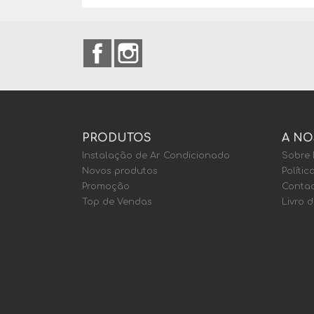
Facebook
Instagram
PRODUTOS
A NO
Instalação de Ar Condicionado
Sobre
Novos produtos
Polític
Promoção
Contac
Top de Vendas
Livro 