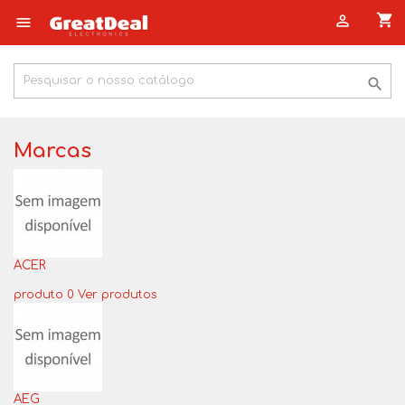
shopping_cart



Marcas
ACER
produto 0
Ver produtos
AEG