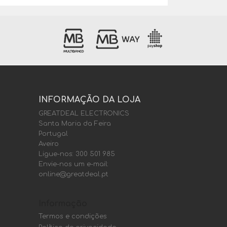
INFORMAÇÃO DA LOJA
GREATDEAL ELECTRONICS
Santa Maria da Feira
Portugal
Aveiro
Ligue-nos:
300 501 985
Envie-nos um e-mail:
online@greatdeal.pt
Informação
Termos e condições