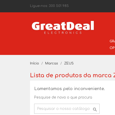
Ligue-nos:
300 501 985
GR
OP
Início
Marcas
ZEUS
Lista de produtos da marca
Lamentamos pelo inconveniente.
Pesquise de novo o que procura
