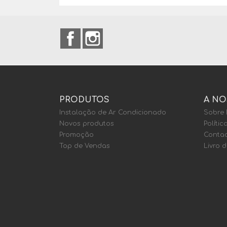
Facebook
Instagram
PRODUTOS
A NO
Instalação de Ar Condicionado
Sobre
Novos produtos
Polític
Promoção
Contac
Top de Vendas
Livro 