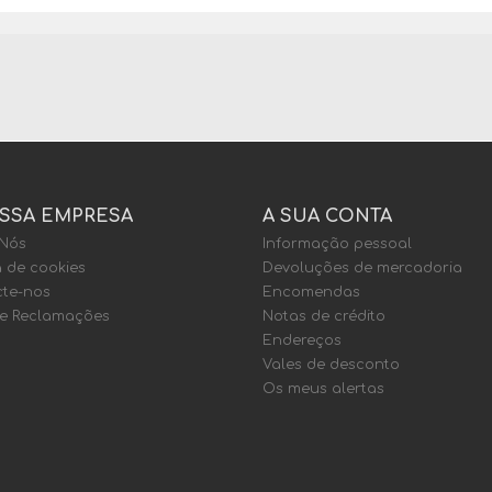
SSA EMPRESA
A SUA CONTA
 Nós
Informação pessoal
a de cookies
Devoluções de mercadoria
te-nos
Encomendas
de Reclamações
Notas de crédito
Endereços
Vales de desconto
Os meus alertas