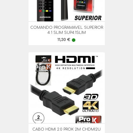
COMANDO PROGRAMAVEL SUPERIOR
4.1 SLIM SUP4:1SLIM
Preço
11,30 €
lens
CABO HDMI 2.0 PROK 2M CHDMI2U