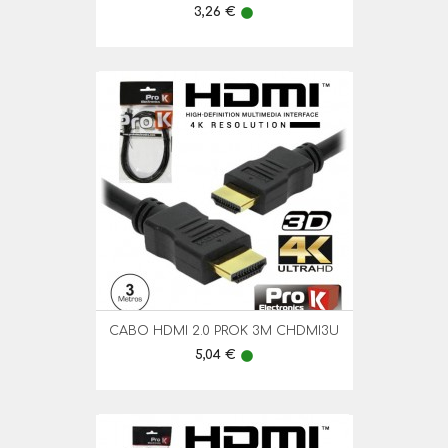
Preço
3,26 €
lens
CABO HDMI 2.0 PROK 3M CHDMI3U
Preço
5,04 €
lens