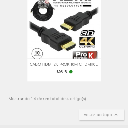
CABO HDMI 2.0 PROK 10M CHDMI10U
Preço
11,50 €
lens
Mostrando 1-4 de um total de 4 artigo(s)

Voltar ao topo