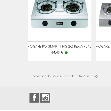
FOGAREIRO SMARTTING 2Q REF.779043
FOGAREI

Vista Rápida
Preço
64,45 €
lens
Mostrando 1-2 de um total de 2 artigo(s)
Facebook
Instagram