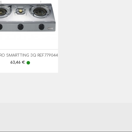
RO SMARTTING 3Q REF.779044

Vista Rápida
Preço
63,46 €
lens