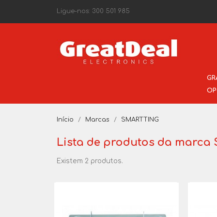
Ligue-nos:
300 501 985
GR
OP
Início
Marcas
SMARTTING
Lista de produtos da marca
Existem 2 produtos.