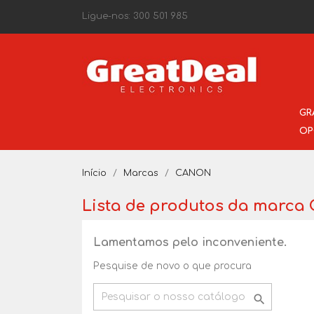
Ligue-nos:
300 501 985
GR
OP
Início
Marcas
CANON
Lista de produtos da marc
Lamentamos pelo inconveniente.
Pesquise de novo o que procura
