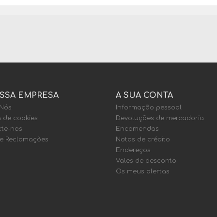
SSA EMPRESA
A SUA CONTA
 Nós
Informação pessoal
a de cookies
Devoluções de mercadoria
te-nos
Encomendas
de Reclamações
Notas de crédito
Endereços
Vales de desconto
Os meus alertas