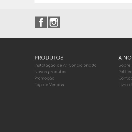
Facebook
Instagram
PRODUTOS
A NO
Instalação de Ar Condicionado
Sobre
Novos produtos
Polític
Promoção
Contac
Top de Vendas
Livro 