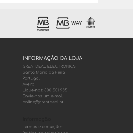
INFORMAÇÃO DA LOJA
GREATDEAL ELECTRONICS
Santa Maria da Feira
Portugal
Aveiro
Ligue-nos:
300 501 985
Envie-nos um e-mail:
online@greatdeal.pt
Informação
Termos e condições