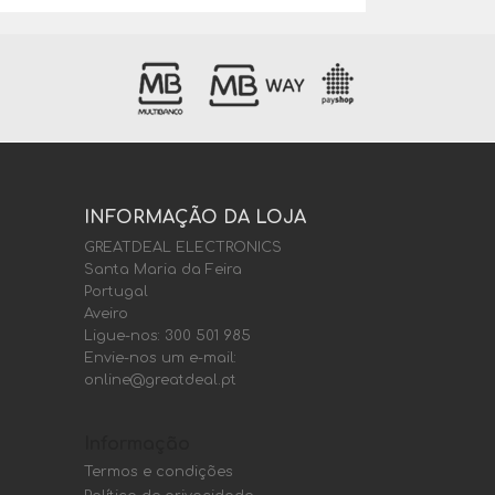
INFORMAÇÃO DA LOJA
GREATDEAL ELECTRONICS
Santa Maria da Feira
Portugal
Aveiro
Ligue-nos:
300 501 985
Envie-nos um e-mail:
online@greatdeal.pt
Informação
Termos e condições