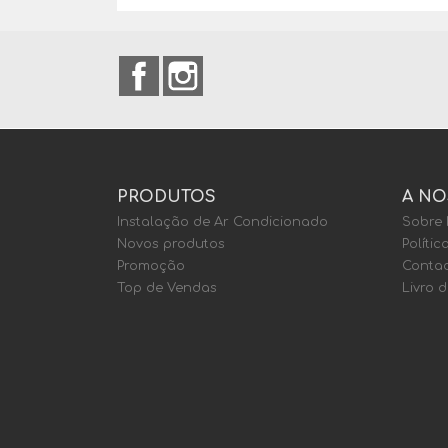
Facebook
Instagram
PRODUTOS
A NO
Instalação de Ar Condicionado
Sobre
Novos produtos
Polític
Promoção
Contac
Top de Vendas
Livro 