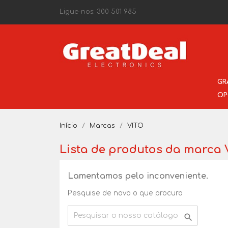
Ligue-nos:
300 501 985
GR
OP
Início
Marcas
VITO
Lista de produtos da marca 
Lamentamos pelo inconveniente.
Pesquise de novo o que procura
