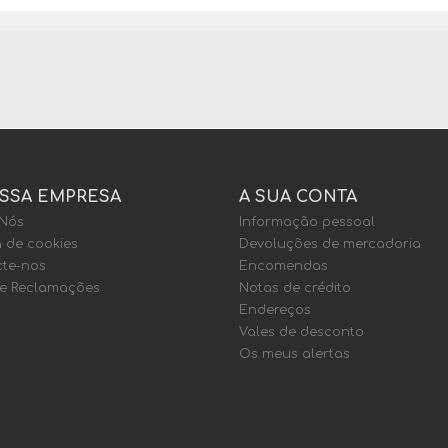
SSA EMPRESA
A SUA CONTA
 Nós
Informação pessoal
a de cookies
Devoluções de mercadoria
te-nos
Encomendas
de Reclamações
Notas de crédito
Endereços
Vales de desconto
Os meus alertas