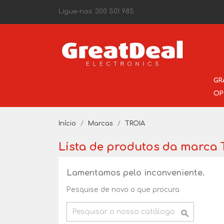
Ligue-nos:
300 501 985
GR
OP
Início
Marcas
TROIA
Lista de produtos da marca
Lamentamos pelo inconveniente.
Pesquise de novo o que procura
