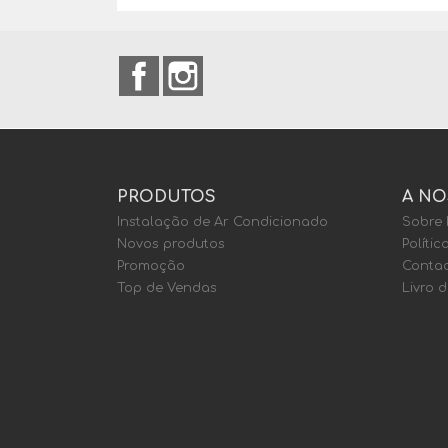
Facebook
Instagram
PRODUTOS
A NO
Instalação de Ar Condicionado
Sobre
Novos produtos
Polític
Promoção
Contac
Top de Vendas
Livro 