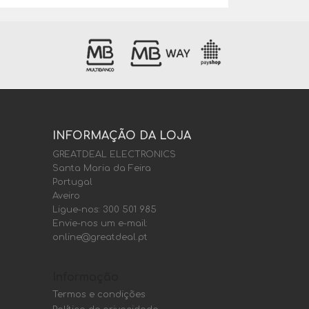
INFORMAÇÃO DA LOJA
GREATDEAL ELECTRONICS
Santa Maria da Feira
Portugal
Aveiro
Ligue-nos:
300 501 985
Envie-nos um e-mail:
online@greatdeal.pt
Informação
Termos e condições