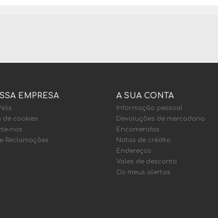
SSA EMPRESA
A SUA CONTA
 Nós
Informação pessoal
a de cookies
Devoluções de mercadoria
te-nos
Encomendas
de Reclamações
Notas de crédito
Endereços
Vales de desconto
Os meus alertas