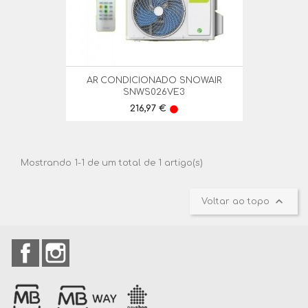
AR CONDICIONADO SNOWAIR
SNWS026VE3
Preço
216,97 €
lens
Mostrando 1-1 de um total de 1 artigo(s)

Voltar ao topo
Facebook
Instagram