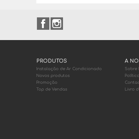
Facebook
Instagram
PRODUTOS
A NO
Instalação de Ar Condicionado
Sobre
Novos produtos
Polític
Promoção
Contac
Top de Vendas
Livro 