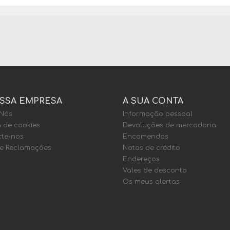
SSA EMPRESA
A SUA CONTA
 Nós
Informação pessoal
a de cookies
Devoluções de mercadoria
te-nos
Encomendas
de Reclamações
Notas de crédito
Endereços
Vales de desconto
Os meus alertas