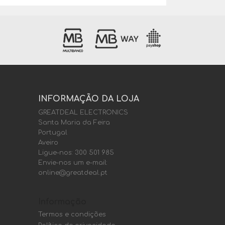
INFORMAÇÃO DA LOJA
GREATDEAL ELECTRONICS
Santa Maria da Feira
Portugal
Aveiro
Ligue-nos:
300 501 985
Envie-nos um e-mail:
online@greatdeal.pt
Informação
Termos e condições