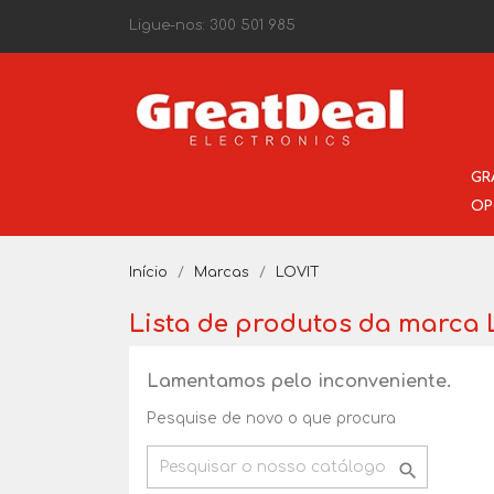
Ligue-nos:
300 501 985
GR
OP
Início
Marcas
LOVIT
Lista de produtos da marca 
Lamentamos pelo inconveniente.
Pesquise de novo o que procura
