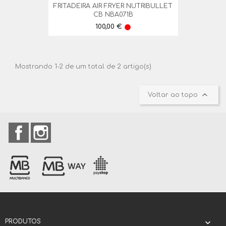
FRITADEIRA AIR FRYER NUTRIBULLET
CB NBA071B
Preço
100,00 €
lens
Mostrando 1-2 de um total de 2 artigo(s)

Voltar ao topo
Facebook
Instagram
PRODUTOS
