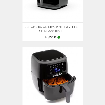
FRITADEIRA AIR FRYER NUTRIBULLET
CB NBA0811DG 8L
Preço
101,99 €
lens