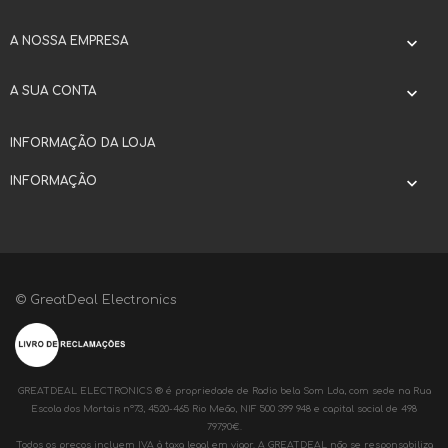
A NOSSA EMPRESA

A SUA CONTA

INFORMAÇÃO DA LOJA
INFORMAÇÃO

© GreatDeal Electronics
GREATDEAL ELECTRONICS ® é propriedade de Radio bela Som Lda, com sede na Rua
Escola dos Mortais nº73, 4520-465 Rio Meão, NIF 500 399 948 e capital social de 498
797,90€.
Todos os preços incluem IVA à taxa legal em vigor. A GREATDEAL não se responsabiliza