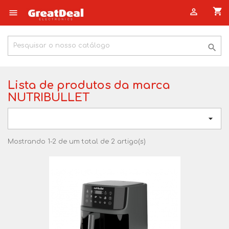
shopping_cart



Lista de produtos da marca
NUTRIBULLET

Mostrando 1-2 de um total de 2 artigo(s)