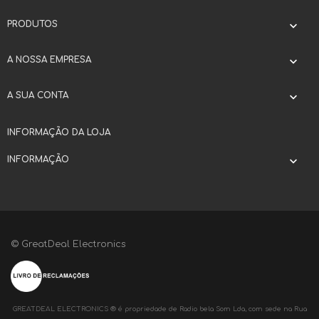
PRODUTOS

A NOSSA EMPRESA

A SUA CONTA

INFORMAÇÃO DA LOJA
INFORMAÇÃO

© GreatDeal Electronics
GREATDEAL ELECTRONICS ® é propriedade de Radio bela Som Lda, com sede na Rua