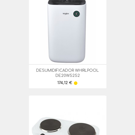
DESUMIDIFICADOR WHIRLPOOL
DE20W5252
Preço
174,12 €
lens