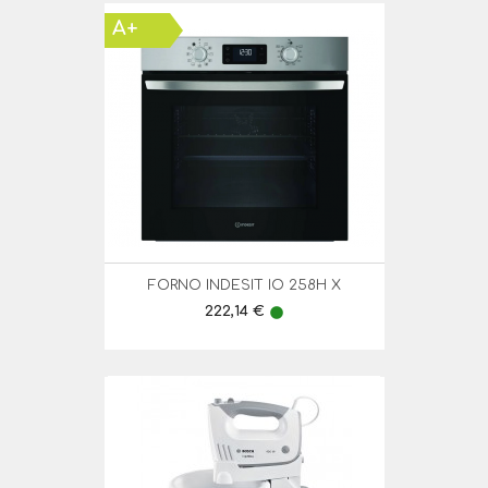
A+
FORNO INDESIT IO 258H X
Preço
222,14 €
lens