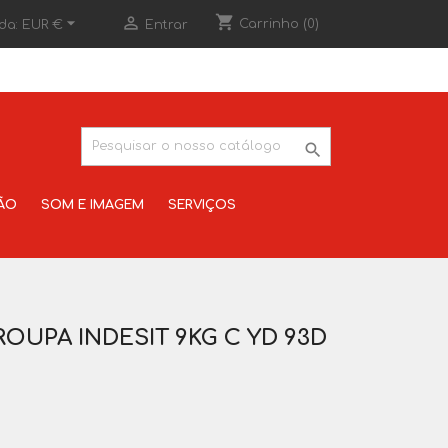
shopping_cart


Carrinho
(0)
da:
EUR €
Entrar

ÃO
SOM E IMAGEM
SERVIÇOS
OUPA INDESIT 9KG C YD 93D