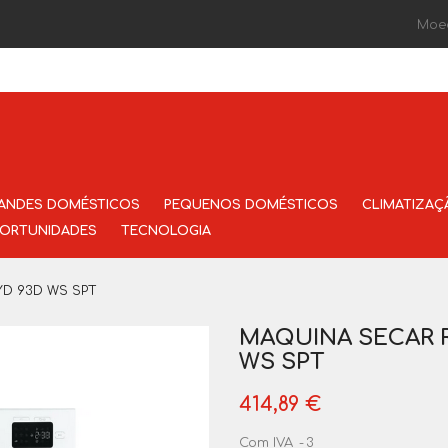
Moe
ANDES DOMÉSTICOS
PEQUENOS DOMÉSTICOS
CLIMATIZAÇ
ORTUNIDADES
TECNOLOGIA
YD 93D WS SPT
MAQUINA SECAR R
WS SPT
414,89 €
Com IVA
3