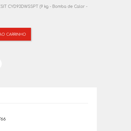
SIT CYD93DWSSPT (9 kg - Bomba de Calor -
 AO CARRINHO
766