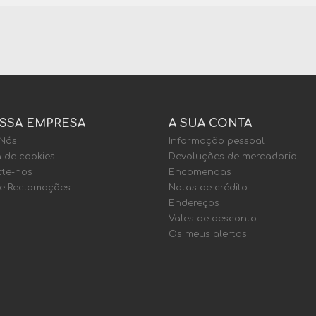
SSA EMPRESA
A SUA CONTA
 Nós
Informação pessoal
a de cookies
Devoluções de mercadoria
te-nos
Encomendas
de Reclamações
Notas de crédito
Endereços
Vales de desconto
Os meus alertas