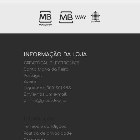
INFORMAÇÃO DA LOJA
GREATDEAL ELECTRONICS
Santa Maria da Feira
Portugal
Aveiro
Ligue-nos:
300 501 985
Envie-nos um e-mail:
online@greatdeal.pt
Informação
Termos e condições
Política de privacidade