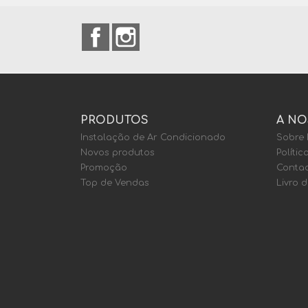
Facebook
Instagram
PRODUTOS
A NO
Instalação de Ar Condicionado
Sobre
Novos produtos
Polític
Promoção
Contac
Top de Vendas
Livro 