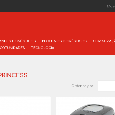
Moe
ANDES DOMÉSTICOS
PEQUENOS DOMÉSTICOS
CLIMATIZAÇ
ORTUNIDADES
TECNOLOGIA
 PRINCESS
Ordenar por: