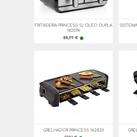
FRITADEIRA PRINCESS S/ OLEO DUPLA
SISTEMA

Vista Rápida
182074
Preço
88,99 €
lens
GRELHADOR PRINCESS 162820
GRE

Vista Rápida