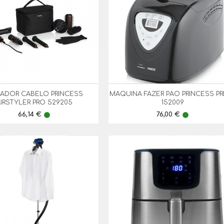
ADOR CABELO PRINCESS
MAQUINA FAZER PAO PRINCESS P


Vista Rápida
Vista Rápida
AIRSTYLER PRO 529205
152009
Preço
Preço
66,14 €
76,00 €
lens
lens