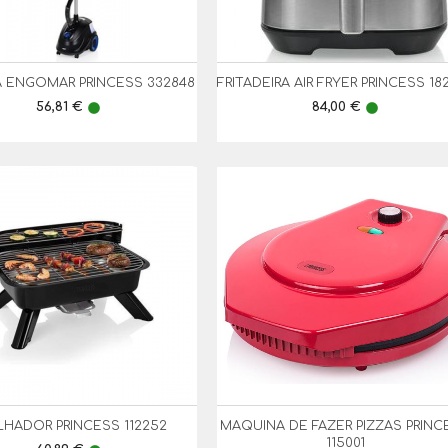
 ENGOMAR PRINCESS 332848
FRITADEIRA AIR FRYER PRINCESS 18


Vista Rápida
Vista Rápida
Preço
Preço
56,81 €
84,00 €
lens
lens
LHADOR PRINCESS 112252
MAQUINA DE FAZER PIZZAS PRINC


Vista Rápida
Vista Rápida
115001