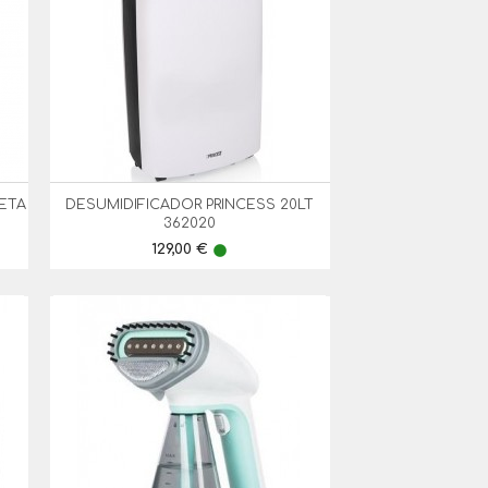
RETA
DESUMIDIFICADOR PRINCESS 20LT

Vista Rápida
362020
Preço
129,00 €
lens