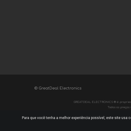
© GreatDeal Electronics
GREATDEAL ELECTRONICS ® é propriedade d
Todos os preços 
RADIOBELA® é propriedade de Radi
Para que você tenha a melhor experiência possível, este site usa 