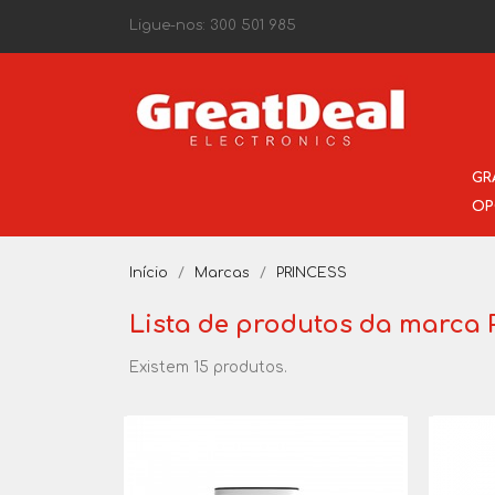
Ligue-nos:
300 501 985
GR
OP
Início
Marcas
PRINCESS
Lista de produtos da marca
Existem 15 produtos.