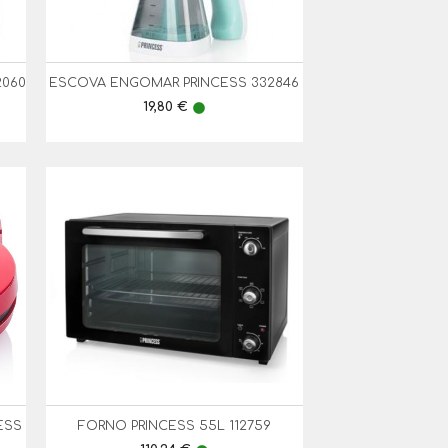
2060
ESCOVA ENGOMAR PRINCESS 332846

Vista Rápida
Preço
19,80 €
lens
ESS
FORNO PRINCESS 55L 112759

Vista Rápida