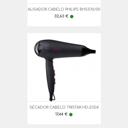
ALISADOR CABELO PHILIPS BHS510/00
Preço
32,63 €
lens
SECADOR CABELO TRISTAR HD-2358
Preço
17,44 €
lens