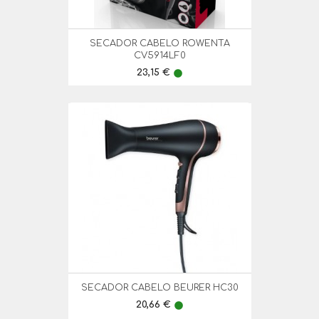
SECADOR CABELO ROWENTA
CV5914LF0
Preço
23,15 €
lens
SECADOR CABELO BEURER HC30
Preço
20,66 €
lens