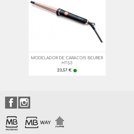
MODELADOR DE CARACOIS BEURER
HT53
Preço
23,57 €
lens
Facebook
Instagram