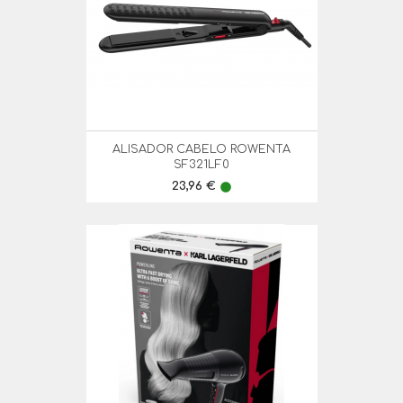
ALISADOR CABELO ROWENTA
SF321LF0
Preço
23,96 €
lens