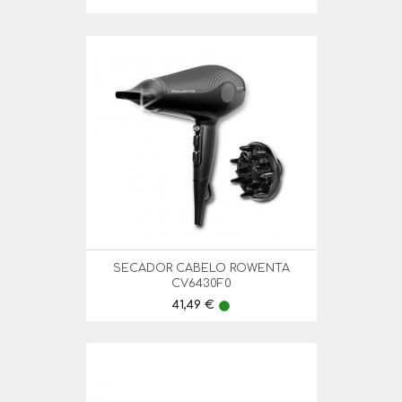
SECADOR CABELO ROWENTA
CV6430F0
Preço
41,49 €
lens