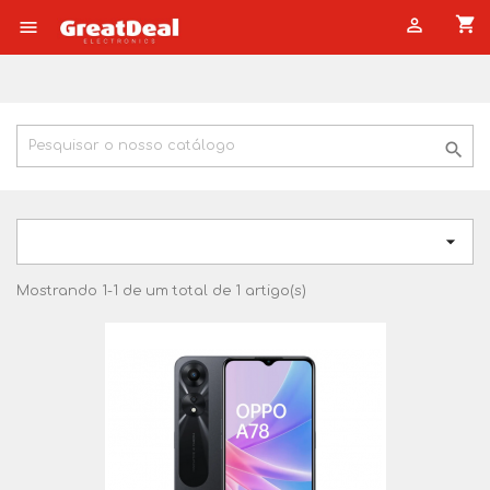
shopping_cart




Mostrando 1-1 de um total de 1 artigo(s)