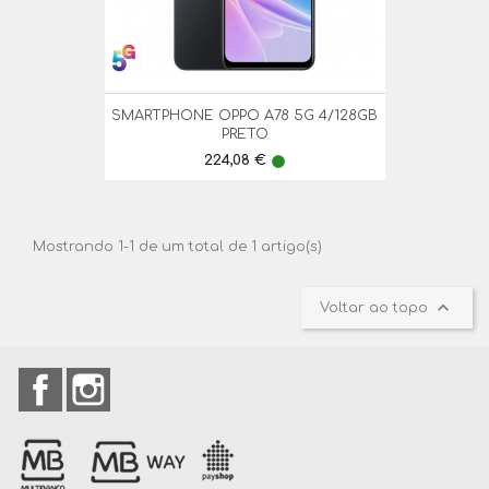
SMARTPHONE OPPO A78 5G 4/128GB
PRETO
Preço
224,08 €
lens
Mostrando 1-1 de um total de 1 artigo(s)

Voltar ao topo
Facebook
Instagram