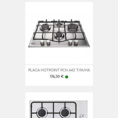
PLACA HOTPOINT PCN 642 T/IX/HA
Preço
176,30 €
lens