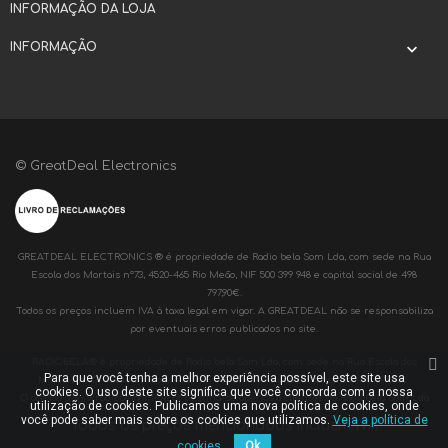
INFORMAÇÃO DA LOJA
INFORMAÇÃO

© GreatDeal Electronics
GREATDEAL ELECTRONICS ® é propriedade de Radio bela Som Lda, com sede na Rua
Escola dos Mortais nº73, 4520-465 Rio Meão, NIF 500 399 948 e capital social de 498
797,90€.
Todos os preços incluem IVA à taxa legal em vigor. A GREATDEAL não se responsabiliza
por eventuais erros publicados no site.
RADIOBELA® é propriedade de Radio bela Som Lda, com sede na Rua Escola dos
Para que você tenha a melhor experiência possível, este site usa
Mortais nº73, 4520-465 Rio Meão, NIF 500 399 948 e capital social de 498 797,90€.
cookies. O uso deste site significa que você concorda com a nossa
O acesso a www.radiobelaonline.pt destina-se apenas a clientes da Radiobela Som Lda
utilização de cookies. Publicamos uma nova política de cookies, onde
você pode saber mais sobre os cookies que utilizamos.
Veja a política de
Todos os preços mencionados incluem IVA
cookies.
Ok