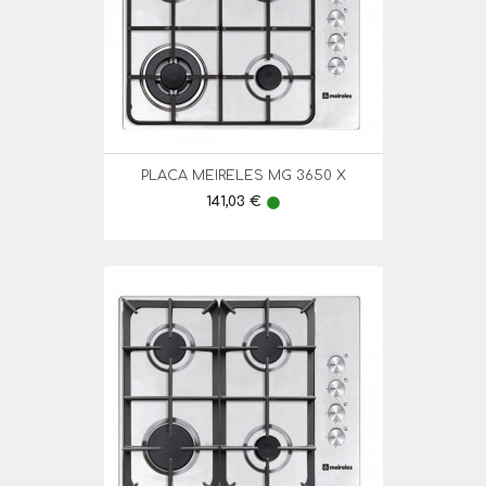
PLACA MEIRELES MG 3650 X
Preço
141,03 €
lens