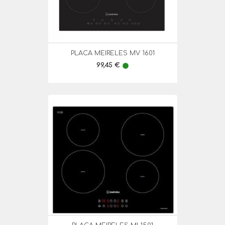
PLACA MEIRELES MV 1601
Preço
99,45 €
lens