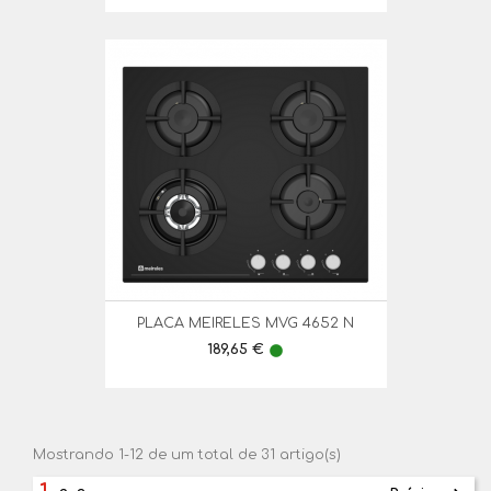
PLACA MEIRELES MVG 4652 N
Preço
189,65 €
lens
Mostrando 1-12 de um total de 31 artigo(s)