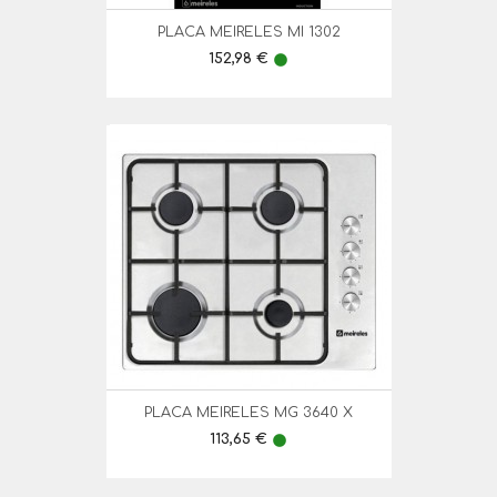
PLACA MEIRELES MI 1302
Preço
152,98 €
lens
PLACA MEIRELES MG 3640 X
Preço
113,65 €
lens