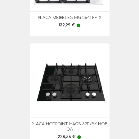
PLACA MEIRELES MG 3641 FF X
Preço
132,99 €
lens
PLACA HOTPOINT HAGS 62F/BK HOB
OA
Preço
238,56 €
lens