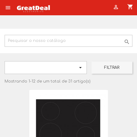
shopping_cart




FILTRAR
Mostrando 1-12 de um total de 31 artigo(s)