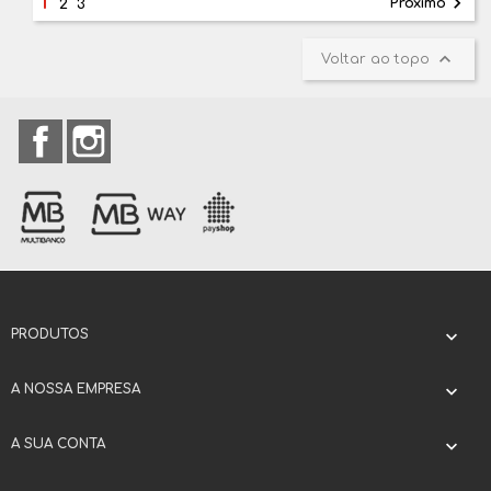
1

Próximo
2
3

Voltar ao topo
Facebook
Instagram
PRODUTOS

A NOSSA EMPRESA

A SUA CONTA
