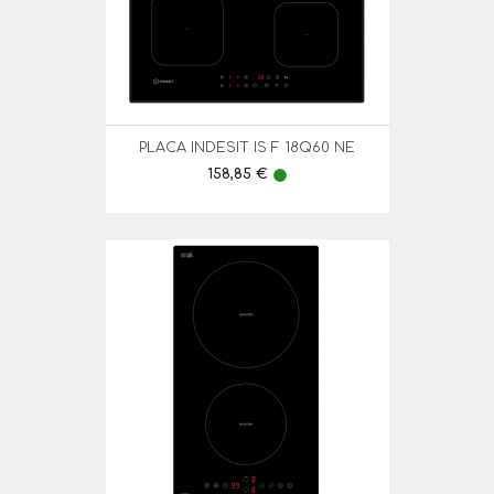
PLACA INDESIT IS F 18Q60 NE
Preço
158,85 €
lens