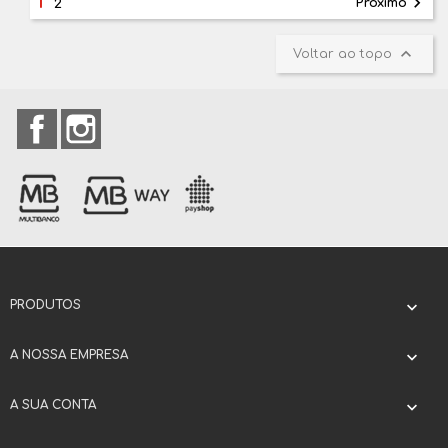
1

Próximo
2

Voltar ao topo
Facebook
Instagram
PRODUTOS

A NOSSA EMPRESA

A SUA CONTA
