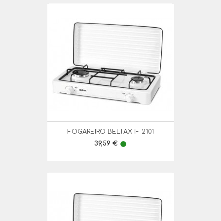
FOGAREIRO BELTAX IF 2101
Preço
39,59 €
lens