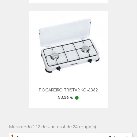
FOGAREIRO TRISTAR KO-6382
Preço
33,36 €
lens
Mostrando 1-12 de um total de 24 artigo(s)