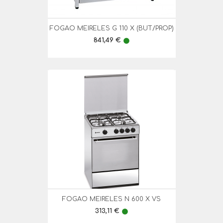
FOGAO MEIRELES G 110 X (BUT/PROP)
Preço
841,49 €
lens
FOGAO MEIRELES N 600 X VS
Preço
313,11 €
lens