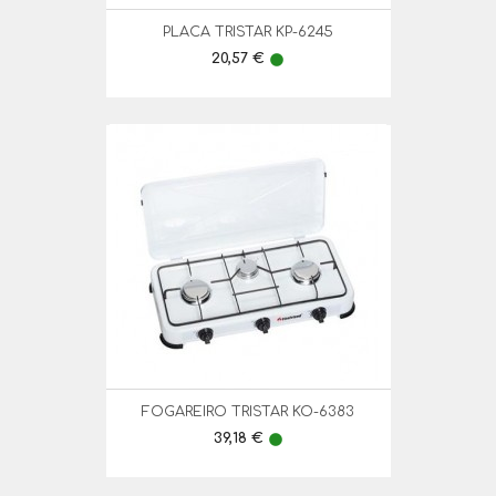
PLACA TRISTAR KP-6245
Preço
20,57 €
lens
FOGAREIRO TRISTAR KO-6383
Preço
39,18 €
lens