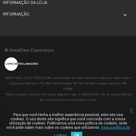
INFORMAÇÃO DA LOJA
INFORMAÇÃO

© GreatDeal Electronics
GREATDEAL ELECTRONICS ® é propriedade de Radio bela Som Lda, com sede na Rua
Escola dos Mortais nº73, 4520-465 Rio Meão, NIF 500 399 948 e capital social de 498
797,90€.
Todos os preços incluem IVA à taxa legal em vigor. A GREATDEAL não se responsabiliza
por eventuais erros publicados no site.
RADIOBELA® é propriedade de Radio bela Som Lda, com sede na Rua Escola dos
Para que você tenha a melhor experiência possível, este site usa
Mortais nº73, 4520-465 Rio Meão, NIF 500 399 948 e capital social de 498 797,90€.
cookies. O uso deste site significa que você concorda com a nossa
O acesso a www.radiobelaonline.pt destina-se apenas a clientes da Radiobela Som Lda
utilização de cookies. Publicamos uma nova política de cookies, onde
você pode saber mais sobre os cookies que utilizamos.
Veja a política de
Todos os preços mencionados incluem IVA
cookies.
Ok