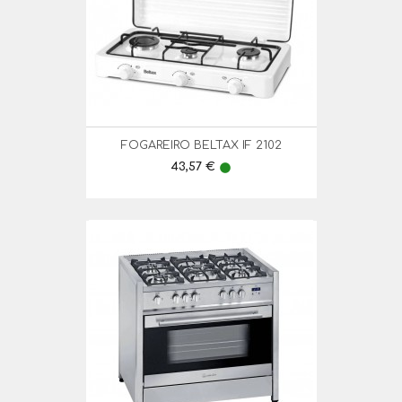
FOGAREIRO BELTAX IF 2102
Preço
43,57 €
lens