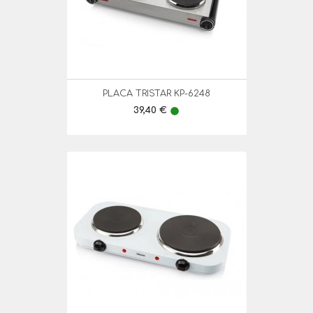
PLACA TRISTAR KP-6248
Preço
39,40 €
lens