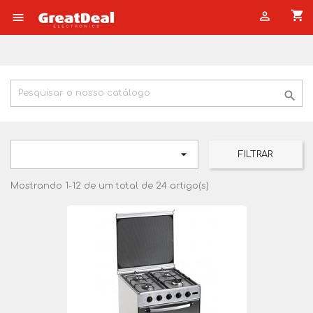
shopping_cart




FILTRAR
Mostrando 1-12 de um total de 24 artigo(s)