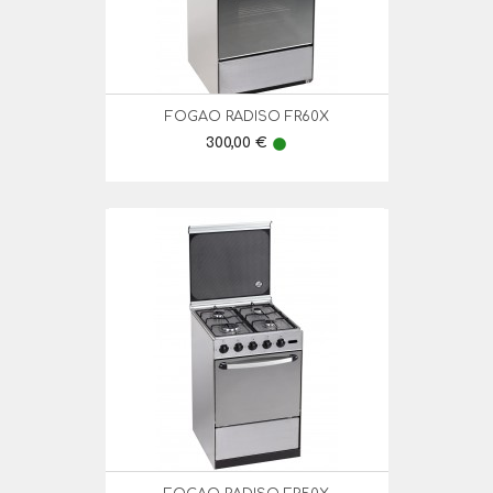
FOGAO RADISO FR60X
Preço
300,00 €
lens