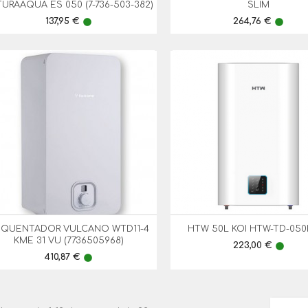
URAAQUA ES 050 (7-736-503-382)
SLIM
Preço
Preço
137,95 €
264,76 €
lens
lens
SQUENTADOR VULCANO WTD11-4
HTW 50L KOI HTW-TD-050


Vista Rápida
Vista Rápida
KME 31 VU (7736505968)
Preço
223,00 €
lens
Preço
410,87 €
lens