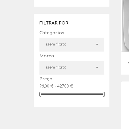
FILTRAR POR
Categorias

(sem filtro)
Marca

(sem filtro)
Preço
98,00 € - 427,00 €