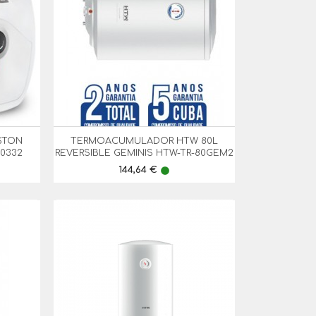
STON
TERMOACUMULADOR HTW 80L

Vista Rápida
00332
REVERSIBLE GEMINIS HTW-TR-80GEM2
Preço
144,64 €
lens