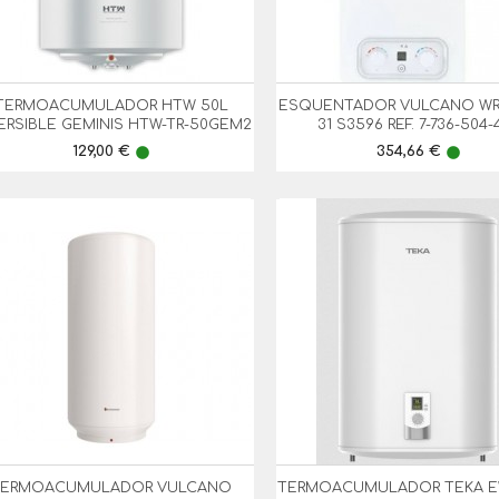
TERMOACUMULADOR HTW 50L
ESQUENTADOR VULCANO WRD


Vista Rápida
Vista Rápida
ERSIBLE GEMINIS HTW-TR-50GEM2
31 S3596 REF. 7-736-504-
Preço
Preço
129,00 €
354,66 €
lens
lens
TERMOACUMULADOR VULCANO
TERMOACUMULADOR TEKA E


Vista Rápida
Vista Rápida