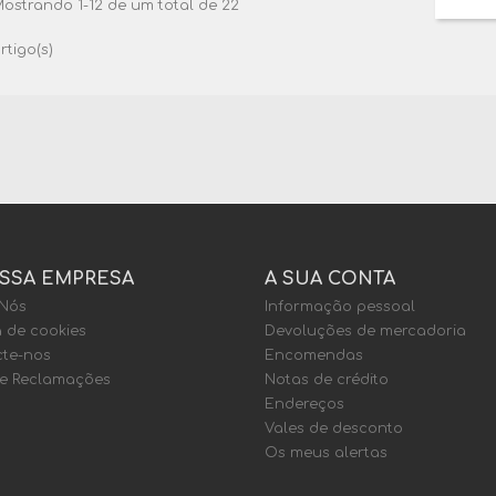
ostrando 1-12 de um total de 22
rtigo(s)
SSA EMPRESA
A SUA CONTA
 Nós
Informação pessoal
a de cookies
Devoluções de mercadoria
te-nos
Encomendas
de Reclamações
Notas de crédito
Endereços
Vales de desconto
Os meus alertas