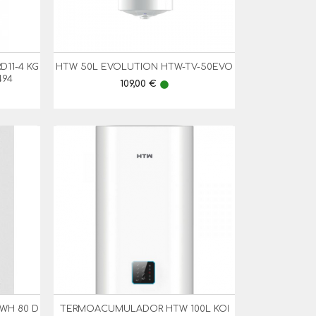
11-4 KG
HTW 50L EVOLUTION HTW-TV-50EVO

Vista Rápida
494
Preço
109,00 €
lens
WH 80 D
TERMOACUMULADOR HTW 100L KOI

Vista Rápida