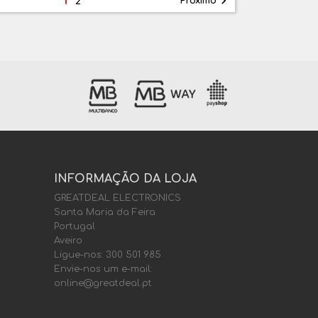

Próximo
2
INFORMAÇÃO DA LOJA
GREATDEAL ELECTRONICS
Santa Maria da Feira
Portugal
Aveiro
Ligue-nos:
300 501 985
Envie-nos um e-mail:
online@greatdeal.pt