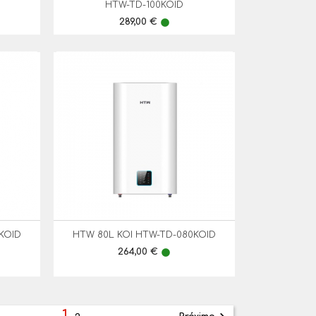
HTW-TD-100KOID
Preço
289,00 €
lens
KOID
HTW 80L KOI HTW-TD-080KOID

Vista Rápida
Preço
264,00 €
lens
1