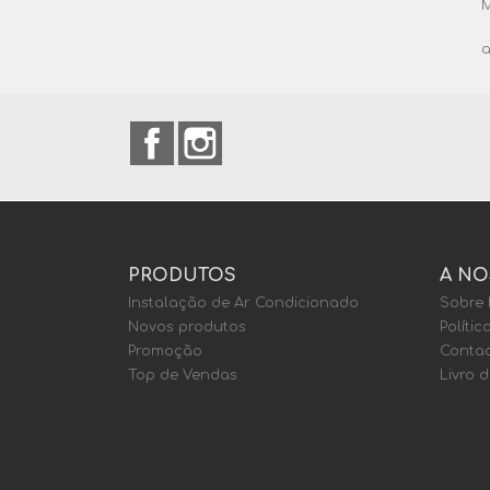
M
a
Facebook
Instagram
PRODUTOS
A NO
Instalação de Ar Condicionado
Sobre
Novos produtos
Polític
Promoção
Contac
Top de Vendas
Livro 