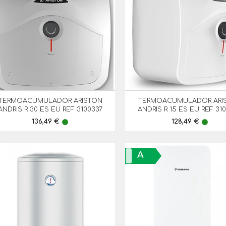
TERMOACUMULADOR ARISTON
TERMOACUMULADOR ARI


Vista Rápida
Vista Rápida
ANDRIS R 30 ES EU REF 3100337
ANDRIS R 15 ES EU REF 31
Preço
Preço
136,49 €
128,49 €
lens
lens
A