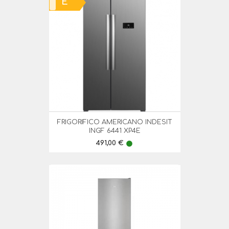
E
FRIGORIFICO AMERICANO INDESIT
INGF 6441 XP4E
Preço
491,00 €
lens