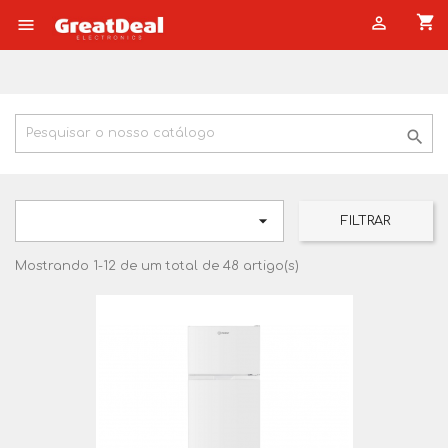
shopping_cart




FILTRAR
Mostrando 1-12 de um total de 48 artigo(s)