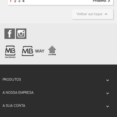
1

Próximo
2
3
4

Voltar ao topo
Facebook
Instagram
PRODUTOS

A NOSSA EMPRESA

A SUA CONTA
