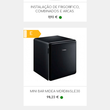
INSTALAÇÃO DE FRIGORIFICO,
COMBINADOS E ARCAS.
Preço
9,90 €
lens
E
MINI BAR MIDEA MDRD86SLE30
Preço
98,23 €
lens