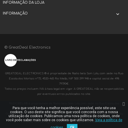
INFORMAÇÃO DA LOJA
INFORMAÇÃO

© GreatDeal Electronics
GREATDEAL ELECTRONICS ® é propriedade de Radio bela Som Lda, com sede na Rua
Escola dos Mortais nº73, 4520-465 Rio Meão, NIF 500 399 948 e capital social de 498
797,90€.
Todos os preços incluem IVA à taxa legal em vigor. A GREATDEAL não se responsabiliza
por eventuais erros publicados no site.
RADIOBELA® é propriedade de Radio bela Som Lda, com sede na Rua Escola dos
Para que você tenha a melhor experiência possível, este site usa
Mortais nº73, 4520-465 Rio Meão, NIF 500 399 948 e capital social de 498 797,90€.
cookies. O uso deste site significa que você concorda com a nossa
O acesso a www.radiobelaonline.pt destina-se apenas a clientes da Radiobela Som Lda
utilização de cookies. Publicamos uma nova política de cookies, onde
você pode saber mais sobre os cookies que utilizamos.
Veja a política de
Todos os preços mencionados incluem IVA
cookies.
Ok