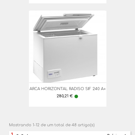
ARCA HORIZONTAL RADISO SIF 240 A+
Preço
280,21 €
lens
Mostrando 1-12 de um total de 48 artigo(s)