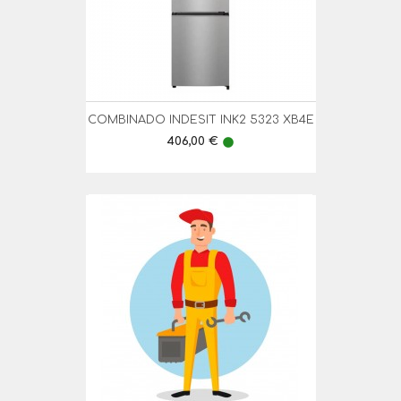
COMBINADO INDESIT INK2 5323 XB4E
Preço
406,00 €
lens