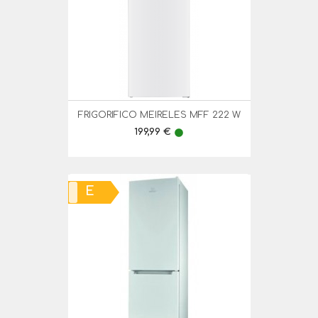
FRIGORIFICO MEIRELES MFF 222 W
Preço
199,99 €
lens
E