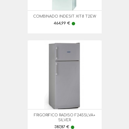
COMBINADO INDESIT XIT8 T2EW
Preço
464,99 €
lens
FRIGORIFICO RADISO F245SLVA+
SILVER
Preço
387,87 €
lens