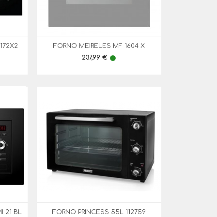
172X2
FORNO MEIRELES MF 1604 X

Vista Rápida
Preço
237,99 €
lens
 21 BL
FORNO PRINCESS 55L 112759

Vista Rápida