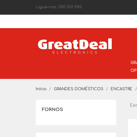
Ligue-nos:
300 501 985
GR
OP
Início
GRANDES DOMÉSTICOS
ENCASTRE
Exi
FORNOS