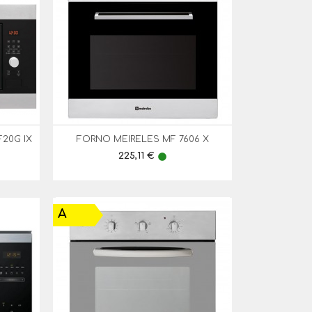
20G IX
FORNO MEIRELES MF 7606 X

Vista Rápida
Preço
225,11 €
lens
A