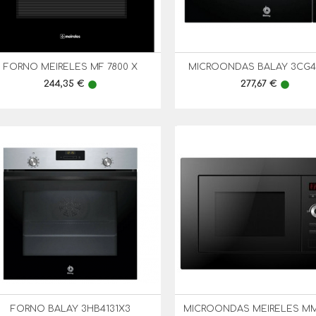
FORNO MEIRELES MF 7800 X
MICROONDAS BALAY 3CG4


Vista Rápida
Vista Rápida
Preço
Preço
244,35 €
277,67 €
lens
lens
FORNO BALAY 3HB4131X3
MICROONDAS MEIRELES MMI


Vista Rápida
Vista Rápida