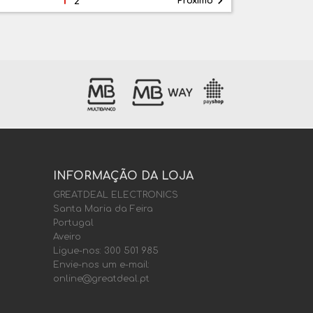

Próximo
2
INFORMAÇÃO DA LOJA
GREATDEAL ELECTRONICS
Santa Maria da Feira
Portugal
Aveiro
Ligue-nos:
300 501 985
Envie-nos um e-mail:
online@greatdeal.pt