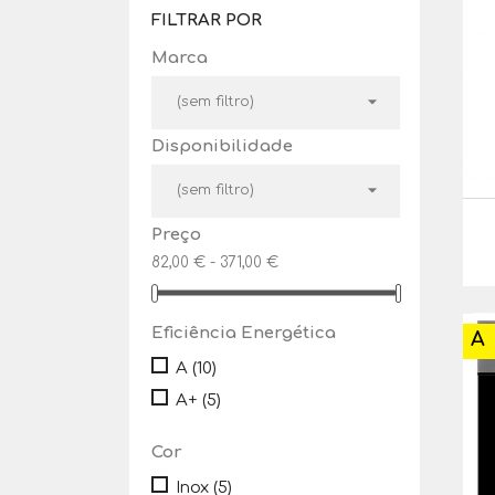
FILTRAR POR
Marca

(sem filtro)
Disponibilidade

(sem filtro)
Preço
82,00 € - 371,00 €
Eficiência Energética
A
A
(10)
A+
(5)
Cor
Inox
(5)