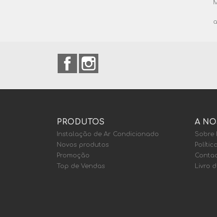
M
a
Facebook
Instagram
PRODUTOS
A NO
Instalação de Ar Condicionado
Sobre
Novos produtos
Polític
Promoção
Contac
Top de Vendas
Livro 