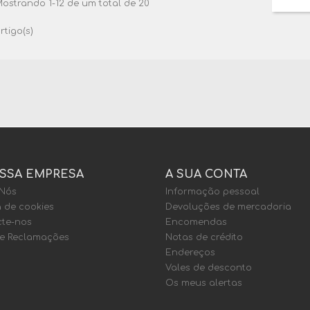
ostrando 1-12 de um total de 20
rtigo(s)
SSA EMPRESA
A SUA CONTA
 Nós
Informação pessoal
a de cookies
Devoluções de mercadoria
te-nos
Encomendas
de Reclamações
Notas de crédito
Endereços
Vales de desconto
Os meus alertas