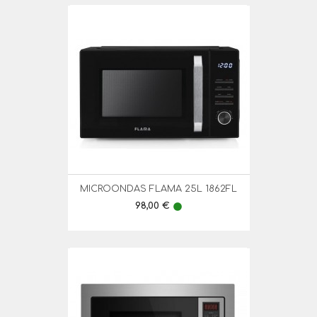
MICROONDAS FLAMA 25L 1862FL
Preço
98,00 €
lens