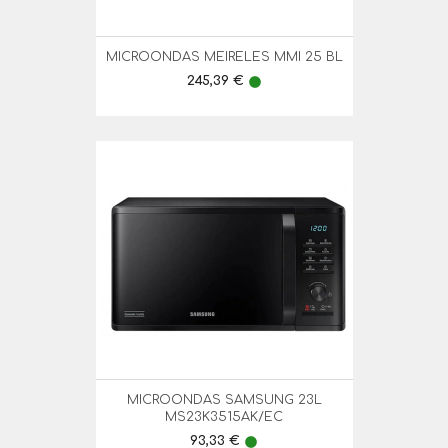
MICROONDAS MEIRELES MMI 25 BL
Preço
245,39 €
lens
MICROONDAS SAMSUNG 23L
MS23K3515AK/EC
Preço
93,33 €
lens