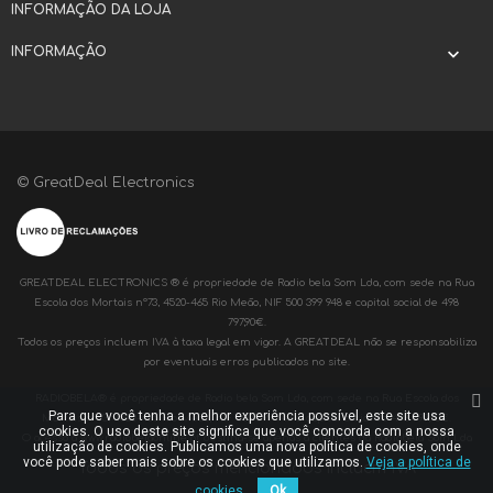
INFORMAÇÃO DA LOJA
INFORMAÇÃO

© GreatDeal Electronics
GREATDEAL ELECTRONICS ® é propriedade de Radio bela Som Lda, com sede na Rua
Escola dos Mortais nº73, 4520-465 Rio Meão, NIF 500 399 948 e capital social de 498
797,90€.
Todos os preços incluem IVA à taxa legal em vigor. A GREATDEAL não se responsabiliza
por eventuais erros publicados no site.
RADIOBELA® é propriedade de Radio bela Som Lda, com sede na Rua Escola dos
Para que você tenha a melhor experiência possível, este site usa
Mortais nº73, 4520-465 Rio Meão, NIF 500 399 948 e capital social de 498 797,90€.
cookies. O uso deste site significa que você concorda com a nossa
O acesso a www.radiobelaonline.pt destina-se apenas a clientes da Radiobela Som Lda
utilização de cookies. Publicamos uma nova política de cookies, onde
você pode saber mais sobre os cookies que utilizamos.
Veja a política de
Todos os preços mencionados incluem IVA
cookies.
Ok