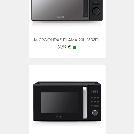
MICROONDAS FLAMA 20L 1833FL
Preço
81,99 €
lens