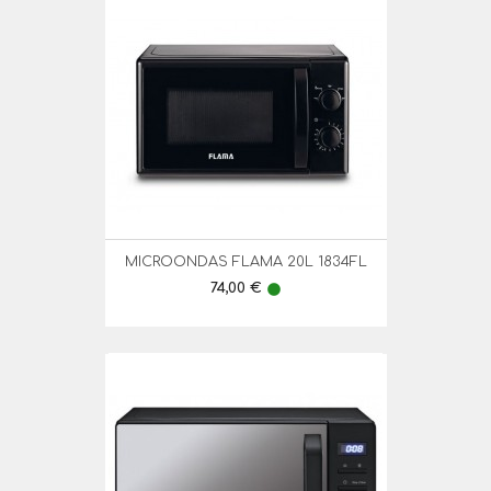
MICROONDAS FLAMA 20L 1834FL
Preço
74,00 €
lens