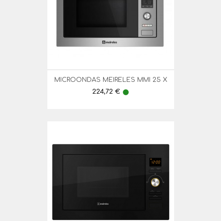
MICROONDAS MEIRELES MMI 25 X
Preço
224,72 €
lens