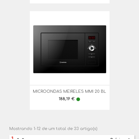
MICROONDAS MEIRELES MMI 20 BL
Preço
188,19 €
lens
Mostrando 1-12 de um total de 33 artigo(s)