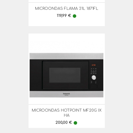
MICROONDAS FLAMA 31L 1871FL
Preço
119,99 €
lens
MICROONDAS HOTPOINT MF20G IX
HA
Preço
200,00 €
lens