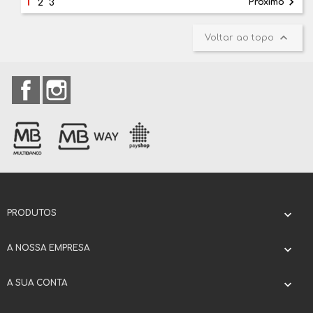
1

Próximo
2
3

Voltar ao topo
Facebook
Instagram
PRODUTOS

A NOSSA EMPRESA

A SUA CONTA
