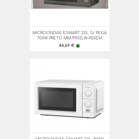
MICROONDAS ESMART 20L S/ PEGA
700W PRETO MM7P012LW-P00EM
Preço
44,69 €
lens