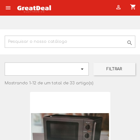
shopping_cart




FILTRAR
Mostrando 1-12 de um total de 33 artigo(s)