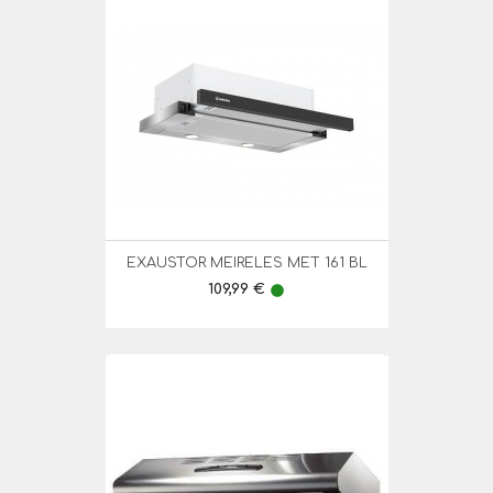
EXAUSTOR MEIRELES MET 161 BL
Preço
109,99 €
lens