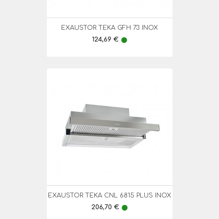
EXAUSTOR TEKA GFH 73 INOX
Preço
124,69 €
lens
EXAUSTOR TEKA CNL 6815 PLUS INOX
Preço
206,70 €
lens