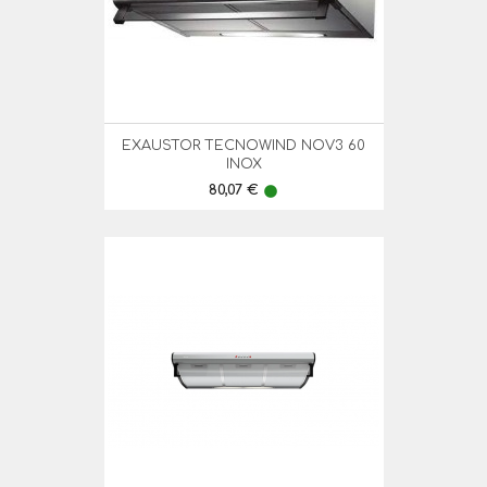
EXAUSTOR TECNOWIND NOV3 60
INOX
Preço
80,07 €
lens