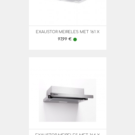
EXAUSTOR MEIRELES MET 161 X
Preço
97,99 €
lens