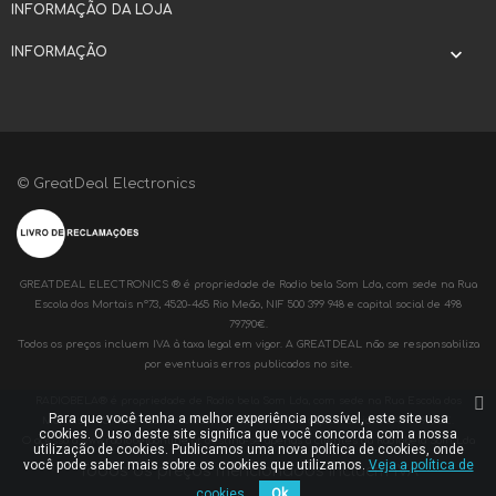
INFORMAÇÃO DA LOJA
INFORMAÇÃO

© GreatDeal Electronics
GREATDEAL ELECTRONICS ® é propriedade de Radio bela Som Lda, com sede na Rua
Escola dos Mortais nº73, 4520-465 Rio Meão, NIF 500 399 948 e capital social de 498
797,90€.
Todos os preços incluem IVA à taxa legal em vigor. A GREATDEAL não se responsabiliza
por eventuais erros publicados no site.
RADIOBELA® é propriedade de Radio bela Som Lda, com sede na Rua Escola dos
Para que você tenha a melhor experiência possível, este site usa
Mortais nº73, 4520-465 Rio Meão, NIF 500 399 948 e capital social de 498 797,90€.
cookies. O uso deste site significa que você concorda com a nossa
O acesso a www.radiobelaonline.pt destina-se apenas a clientes da Radiobela Som Lda
utilização de cookies. Publicamos uma nova política de cookies, onde
você pode saber mais sobre os cookies que utilizamos.
Veja a política de
Todos os preços mencionados incluem IVA
cookies.
Ok