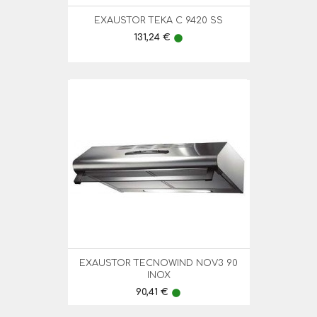
EXAUSTOR TEKA C 9420 SS
Preço
131,24 €
lens
EXAUSTOR TECNOWIND NOV3 90
INOX
Preço
90,41 €
lens