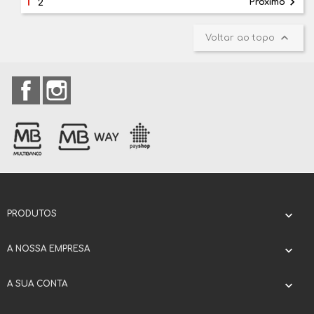
1

Próximo
2

Voltar ao topo
Facebook
Instagram
PRODUTOS

A NOSSA EMPRESA

A SUA CONTA
