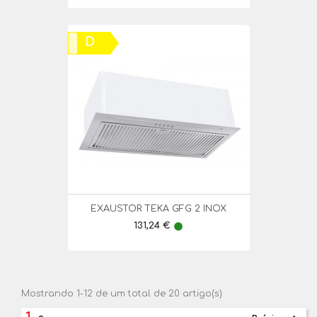
D
EXAUSTOR TEKA GFG 2 INOX
Preço
131,24 €
lens
Mostrando 1-12 de um total de 20 artigo(s)