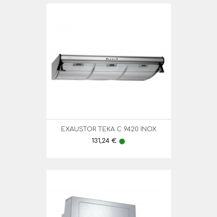
EXAUSTOR TEKA C 9420 INOX
Preço
131,24 €
lens