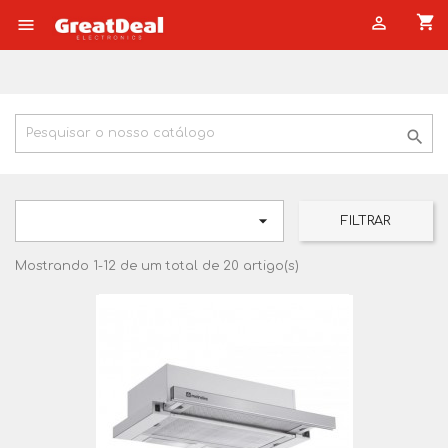
shopping_cart




FILTRAR
Mostrando 1-12 de um total de 20 artigo(s)