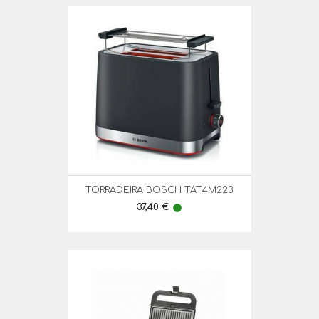
TORRADEIRA BOSCH TAT4M223
Preço
37,40 €
lens