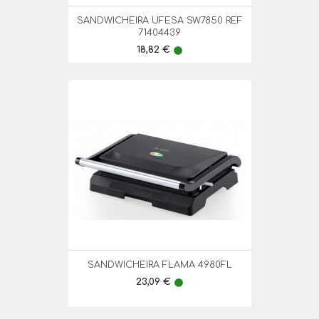
SANDWICHEIRA UFESA SW7850 REF
71404439
Preço
18,82 €
lens
SANDWICHEIRA FLAMA 4980FL
Preço
23,09 €
lens