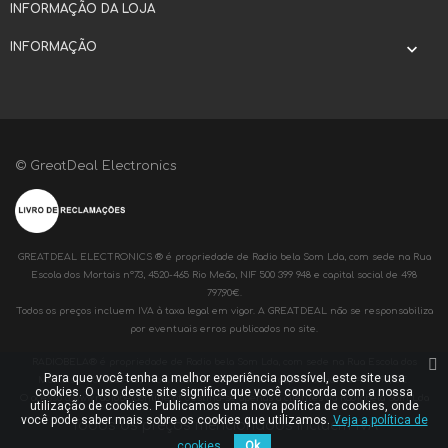
INFORMAÇÃO DA LOJA
INFORMAÇÃO

© GreatDeal Electronics
GREATDEAL ELECTRONICS ® é propriedade de Radio bela Som Lda, com sede na Rua
Escola dos Mortais nº73, 4520-465 Rio Meão, NIF 500 399 948 e capital social de 498
797,90€.
Todos os preços incluem IVA à taxa legal em vigor. A GREATDEAL não se responsabiliza
por eventuais erros publicados no site.
RADIOBELA® é propriedade de Radio bela Som Lda, com sede na Rua Escola dos
Para que você tenha a melhor experiência possível, este site usa
Mortais nº73, 4520-465 Rio Meão, NIF 500 399 948 e capital social de 498 797,90€.
cookies. O uso deste site significa que você concorda com a nossa
O acesso a www.radiobelaonline.pt destina-se apenas a clientes da Radiobela Som Lda
utilização de cookies. Publicamos uma nova política de cookies, onde
você pode saber mais sobre os cookies que utilizamos.
Veja a política de
Todos os preços mencionados incluem IVA
cookies.
Ok