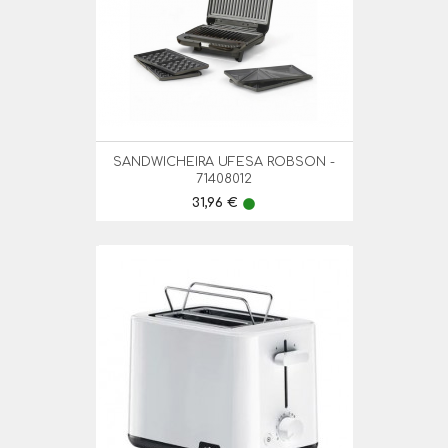
SANDWICHEIRA UFESA ROBSON -
71408012
Preço
31,96 €
lens