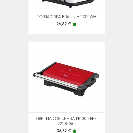
TORRADEIRA BRAUN HT1010WH
Preço
26,52 €
lens
GRELHADOR UFESA PR1000 REF
72105080
Preço
35,89 €
lens