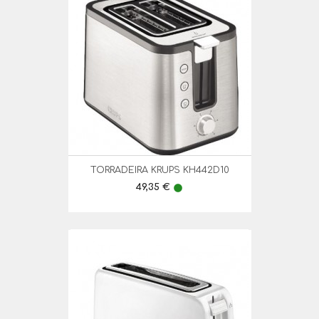
TORRADEIRA KRUPS KH442D10
Preço
49,35 €
lens