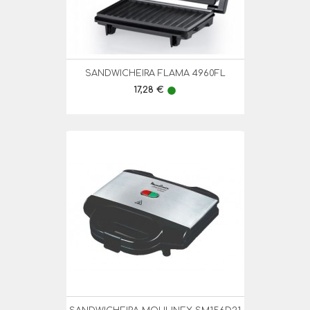
SANDWICHEIRA FLAMA 4960FL
Preço
17,28 €
lens