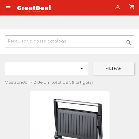
shopping_cart




FILTRAR
Mostrando 1-12 de um total de 38 artigo(s)