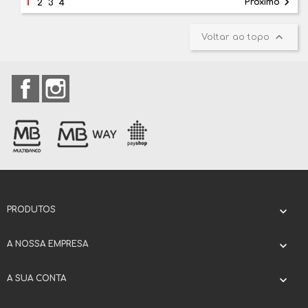
1

Próximo
2
3
4

Voltar ao topo
Facebook
Instagram
PRODUTOS

A NOSSA EMPRESA

A SUA CONTA
