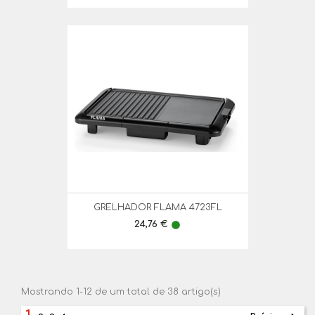
GRELHADOR FLAMA 4723FL
Preço
24,76 €
lens
Mostrando 1-12 de um total de 38 artigo(s)