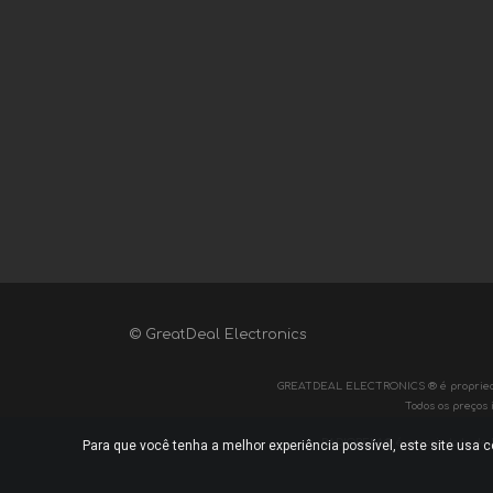
© GreatDeal Electronics
GREATDEAL ELECTRONICS ® é propriedade d
Todos os preços 
RADIOBELA® é propriedade de Radi
Para que você tenha a melhor experiência possível, este site usa 