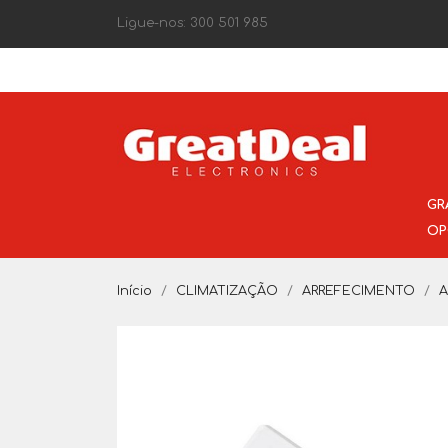
Ligue-nos:
300 501 985
GR
OP
Início
CLIMATIZAÇÃO
ARREFECIMENTO
A