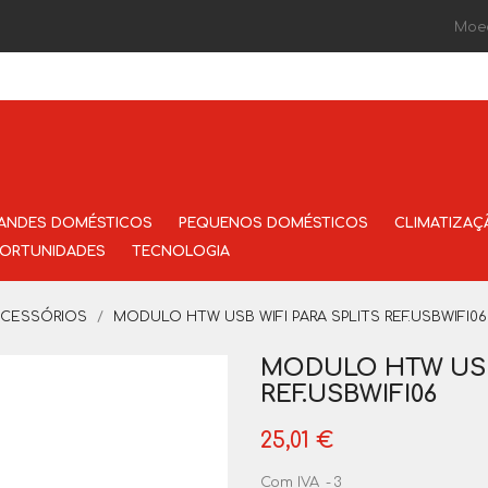
Moe
ANDES DOMÉSTICOS
PEQUENOS DOMÉSTICOS
CLIMATIZAÇ
ORTUNIDADES
TECNOLOGIA
CESSÓRIOS
MODULO HTW USB WIFI PARA SPLITS REF.USBWIFI06
MODULO HTW USB 
REF.USBWIFI06
25,01 €
Com IVA
3