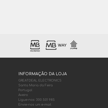
INFORMAÇÃO DA LOJA
GREATDEAL ELECTRONICS
Santa Maria da Feira
Portugal
Aveiro
Ligue-nos:
300 501 985
Envie-nos um e-mail: