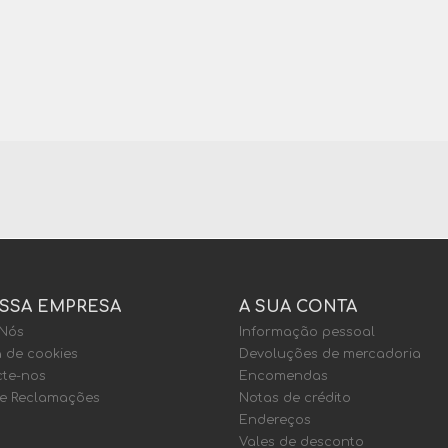
SSA EMPRESA
A SUA CONTA
 Nós
Informação pessoal
a de cookies
Devoluções de mercadoria
te-nos
Encomendas
de Reclamações
Notas de crédito
Endereços
Vales de desconto