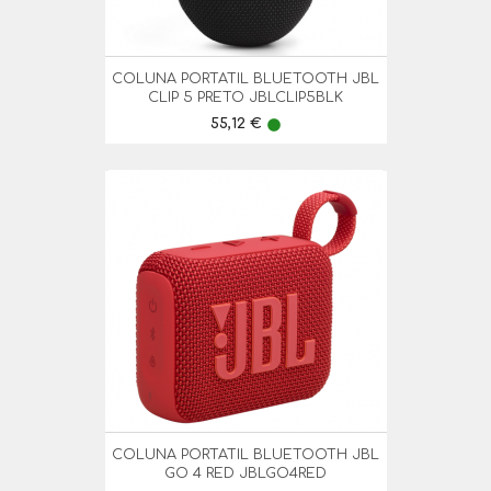
COLUNA PORTATIL BLUETOOTH JBL
CLIP 5 PRETO JBLCLIP5BLK
Preço
55,12 €
lens
COLUNA PORTATIL BLUETOOTH JBL
GO 4 RED JBLGO4RED