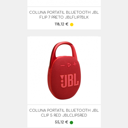
COLUNA PORTATIL BLUETOOTH JBL
FLIP 7 PRETO JBLFLIP7BLK
Preço
118,12 €
lens
COLUNA PORTATIL BLUETOOTH JBL
CLIP 5 RED JBLCLIP5RED
Preço
55,12 €
lens