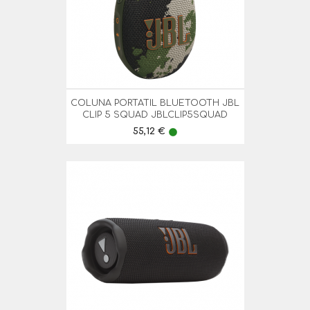
COLUNA PORTATIL BLUETOOTH JBL
CLIP 5 SQUAD JBLCLIP5SQUAD
Preço
55,12 €
lens