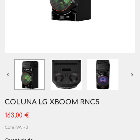


COLUNA LG XBOOM RNC5
163,00 €
Com IVA
3