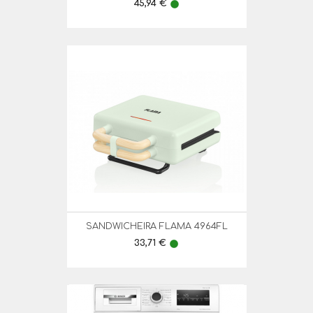
Preço
45,94 €
lens
SANDWICHEIRA FLAMA 4964FL
Preço
33,71 €
lens