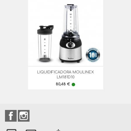
LIQUIDIFICADORA MOULINEX
LM181D10
Preço
80,48 €
lens
Facebook
Instagram