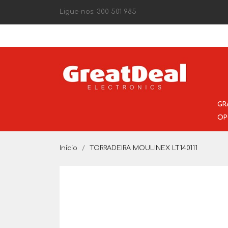
Ligue-nos:
300 501 985
GR
OP
Início
TORRADEIRA MOULINEX LT140111