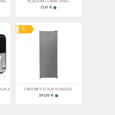
UXXC
PICADORA FLAMA 1705FL

Vista Rápida
Preço
31,67 €
lens
E
 DUPLA
FRIGORIFICO VOX KS2830SE

Vista Rápida
Preço
292,00 €
lens