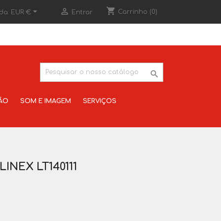
shopping_cart


Carrinho
(0)
da:
EUR €
Entrar

ÃO
SOM E IMAGEM
SERVIÇOS
NEX LT140111