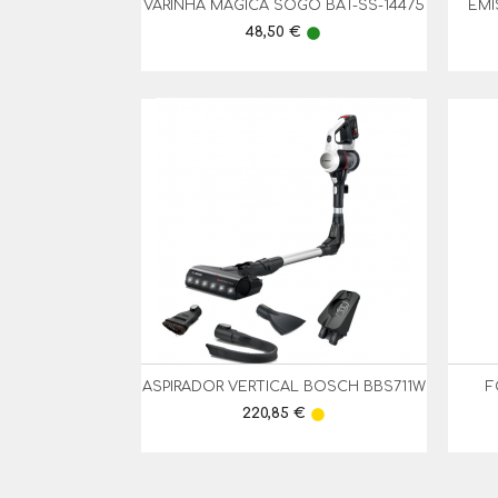
VARINHA MAGICA SOGO BAT-SS-14475
EMI

Vista Rápida
Preço
48,50 €
lens
ASPIRADOR VERTICAL BOSCH BBS711W
F

Vista Rápida
Preço
220,85 €
lens