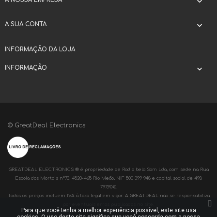
A NOSSA EMPRESA

A SUA CONTA

INFORMAÇÃO DA LOJA
INFORMAÇÃO

© GreatDeal Electronics
GREATDEAL ELECTRONICS ® é propriedade de Radio bela Som Lda, com sede na Rua
Escola dos Mortais nº73, 4520-465 Rio Meão, NIF 500 399 948 e capital social de 498
797,90€.
Todos os preços incluem IVA à taxa legal em vigor. A GREATDEAL não se responsabiliza
por eventuais erros publicados no site.
Para que você tenha a melhor experiência possível, este site usa