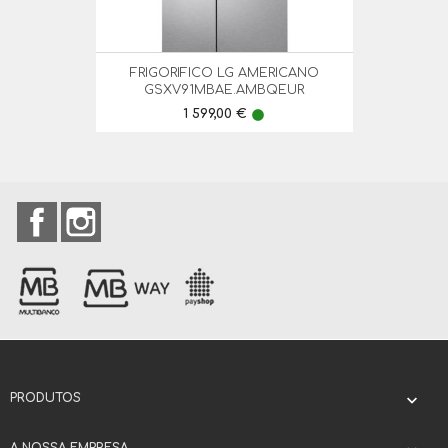
FRIGORIFICO LG AMERICANO
GSXV91MBAE.AMBQEUR
Preço
1 599,00 €
lens
Facebook
Instagram
PRODUTOS
