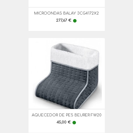
MICROONDAS BALAY 3CG4172X2
Preço
277,67 €
lens
AQUECEDOR DE PES BEURER FW20
Preço
45,00 €
lens