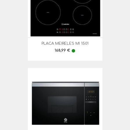
PLACA MEIRELES MI 1501
Preço
168,99 €
lens