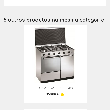
8 outros produtos na mesma categoria:
FOGAO RADISO FR90X
Preço
350,00 €
lens