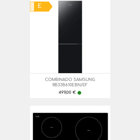
E
COMBINADO SAMSUNG
RB33B610EBN/EF
Preço
499,00 €
lens