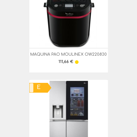
MAQUINA PAO MOULINEX OW220830
Preço
111,66 €
lens
E