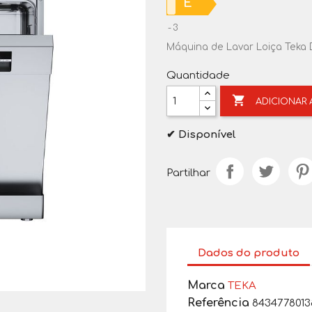
E
3
Máquina de Lavar Loiça Teka 
Quantidade

ADICIONAR
✔ Disponível
Partilhar
Dados do produto
Marca
TEKA
Referência
8434778013