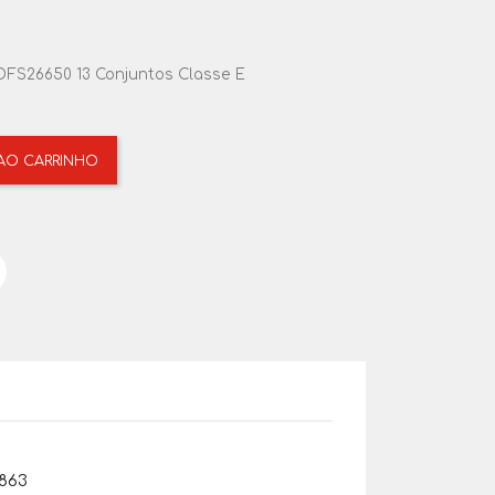
DFS26650 13 Conjuntos Classe E
 AO CARRINHO
863