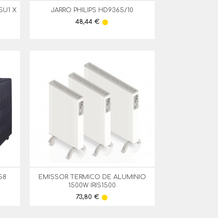
SU1 X
JARRO PHILIPS HD9365/10

Vista Rápida
Preço
48,44 €
lens
58
EMISSOR TERMICO DE ALUMINIO

Vista Rápida
1500W IRIS1500
Preço
73,80 €
lens