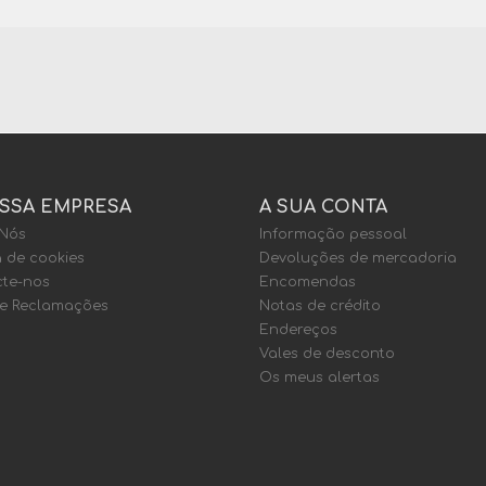
SSA EMPRESA
A SUA CONTA
 Nós
Informação pessoal
a de cookies
Devoluções de mercadoria
te-nos
Encomendas
de Reclamações
Notas de crédito
Endereços
Vales de desconto
Os meus alertas