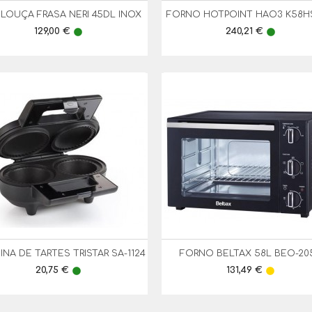
 LOUÇA FRASA NERI 45DL INOX
FORNO HOTPOINT HAO3 K58H


Vista Rápida
Vista Rápida
Preço
Preço
129,00 €
240,21 €
lens
lens
NA DE TARTES TRISTAR SA-1124
FORNO BELTAX 58L BEO-20


Vista Rápida
Vista Rápida
Preço
Preço
20,75 €
131,49 €
lens
lens