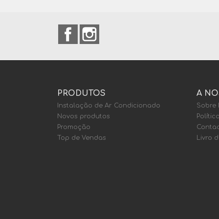
Facebook
Instagram
PRODUTOS
A NO
Instalação de Ar Condicionado
Sobre
Novos produtos
Polític
Promoção
Contac
Top de Vendas
Livro 