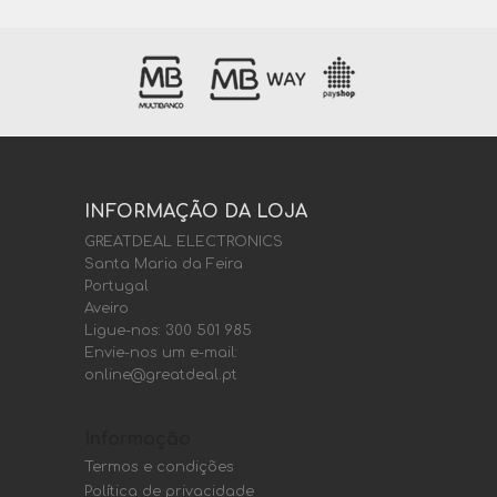
INFORMAÇÃO DA LOJA
GREATDEAL ELECTRONICS
Santa Maria da Feira
Portugal
Aveiro
Ligue-nos:
300 501 985
Envie-nos um e-mail:
online@greatdeal.pt
Informação
Termos e condições
Política de privacidade