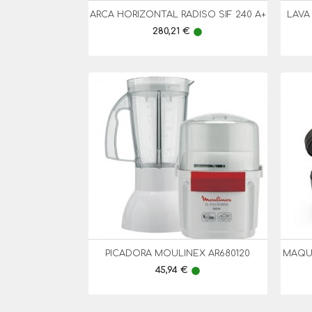
ARCA HORIZONTAL RADISO SIF 240 A+
LAVA

Vista Rápida
Preço
280,21 €
lens
PICADORA MOULINEX AR680120
MAQUI

Vista Rápida
Preço
45,94 €
lens