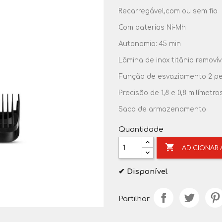
Recarregável,com ou sem fio
Com baterias Ni-Mh
Autonomia: 45 min
Lâmina de inox titânio removív
Função de esvaziamento 2 pe
Precisão de 1,8 e 0,8 milímetro
Saco de armazenamento
Quantidade

ADICIONAR
✔ Disponível
Partilhar