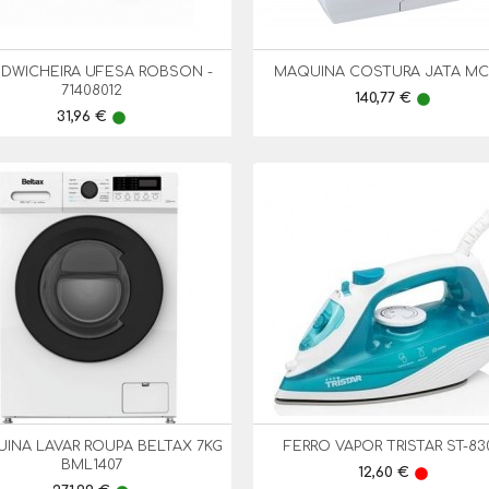
DWICHEIRA UFESA ROBSON -
MAQUINA COSTURA JATA MC


Vista Rápida
Vista Rápida
71408012
Preço
140,77 €
lens
Preço
31,96 €
lens
INA LAVAR ROUPA BELTAX 7KG
FERRO VAPOR TRISTAR ST-83


Vista Rápida
Vista Rápida
BML1407
Preço
12,60 €
lens