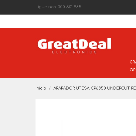
Ligue-nos:
300 501 985
GR
OP
Início
APARADOR UFESA CP6850 UNDERCUT RE