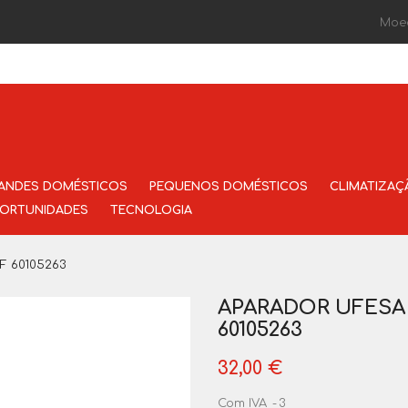
Moe
ANDES DOMÉSTICOS
PEQUENOS DOMÉSTICOS
CLIMATIZAÇ
ORTUNIDADES
TECNOLOGIA
F 60105263
APARADOR UFESA
60105263
32,00 €
Com IVA
3