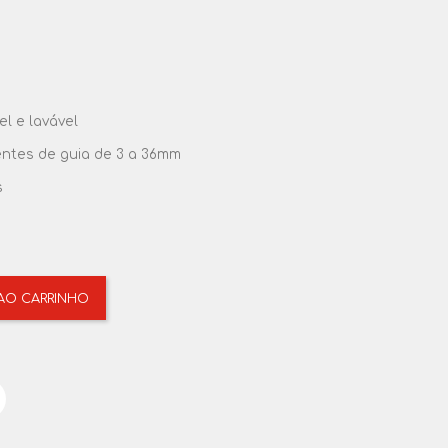
el e lavável
ntes de guia de 3 a 36mm
s
 AO CARRINHO