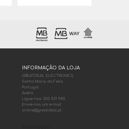
INFORMAÇÃO DA LOJA
GREATDEAL ELECTRONICS
Santa Maria da Feira
Portugal
Aveiro
Ligue-nos:
300 501 985
Envie-nos um e-mail:
online@greatdeal.pt
Informação