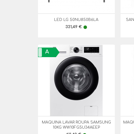
LED LG 50NU850B6LA
SAN

Vista Rápida
Preço
331,49 €
lens
A
MAQUINA LAVAR ROUPA SAMSUNG
MAQU

Vista Rápida
10KG WW10FG5U34AEEP