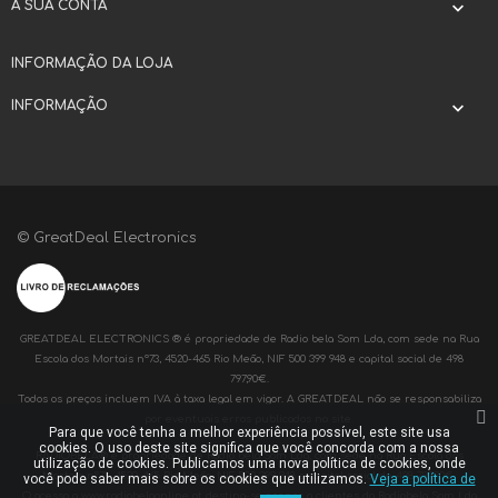
A SUA CONTA

INFORMAÇÃO DA LOJA
INFORMAÇÃO

© GreatDeal Electronics
GREATDEAL ELECTRONICS ® é propriedade de Radio bela Som Lda, com sede na Rua
Escola dos Mortais nº73, 4520-465 Rio Meão, NIF 500 399 948 e capital social de 498
797,90€.
Todos os preços incluem IVA à taxa legal em vigor. A GREATDEAL não se responsabiliza
por eventuais erros publicados no site.
Para que você tenha a melhor experiência possível, este site usa
cookies. O uso deste site significa que você concorda com a nossa
RADIOBELA® é propriedade de Radio bela Som Lda, com sede na Rua Escola dos
utilização de cookies. Publicamos uma nova política de cookies, onde
Mortais nº73, 4520-465 Rio Meão, NIF 500 399 948 e capital social de 498 797,90€.
você pode saber mais sobre os cookies que utilizamos.
Veja a política de
O acesso a www.radiobelaonline.pt destina-se apenas a clientes da Radiobela Som Lda