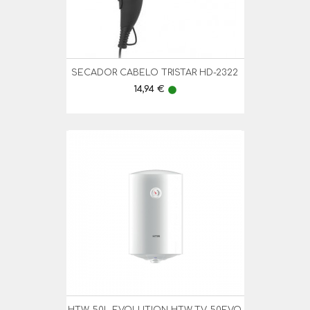
SECADOR CABELO TRISTAR HD-2322
Preço
14,94 €
lens