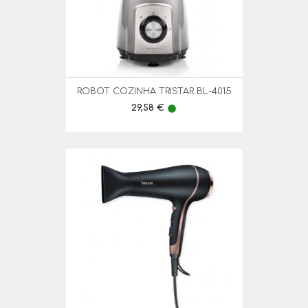
ROBOT COZINHA TRISTAR BL-4015
Preço
29,58 €
lens