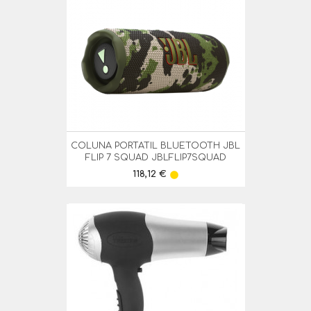
COLUNA PORTATIL BLUETOOTH JBL
FLIP 7 SQUAD JBLFLIP7SQUAD
Preço
118,12 €
lens