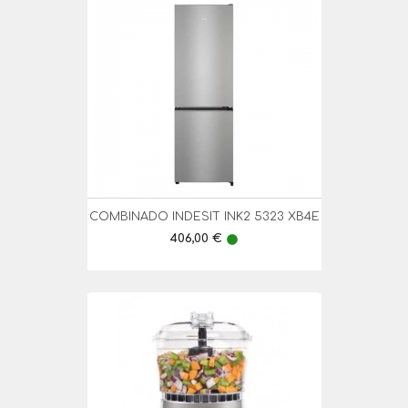
COMBINADO INDESIT INK2 5323 XB4E
Preço
406,00 €
lens