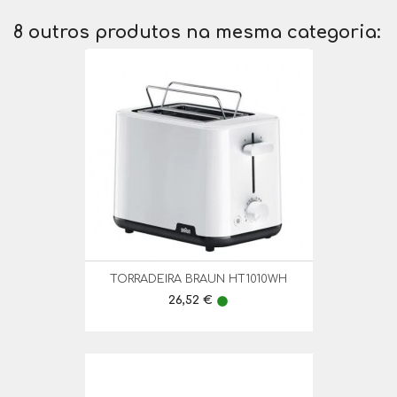
8 outros produtos na mesma categoria:
TORRADEIRA BRAUN HT1010WH
Preço
26,52 €
lens