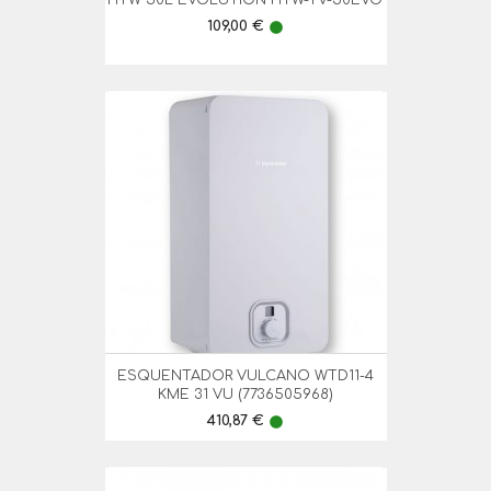
HTW 50L EVOLUTION HTW-TV-50EVO
Preço
109,00 €
lens
ESQUENTADOR VULCANO WTD11-4
KME 31 VU (7736505968)
Preço
410,87 €
lens