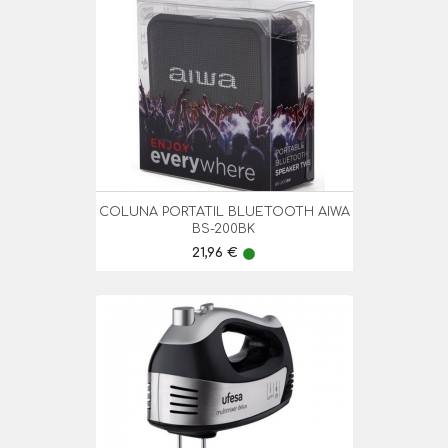
COLUNA PORTATIL BLUETOOTH AIWA
BS-200BK
Preço
21,96 €
lens