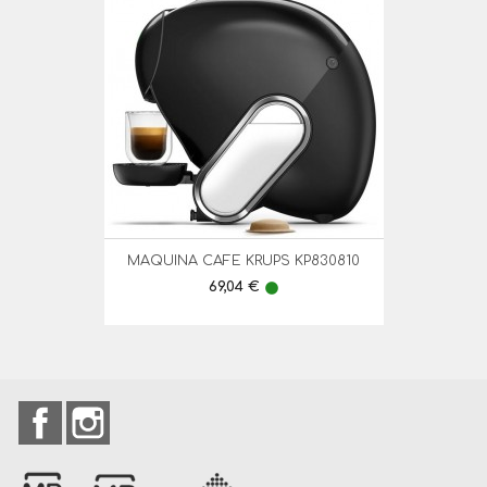
MAQUINA CAFE KRUPS KP830810
Preço
69,04 €
lens
Facebook
Instagram