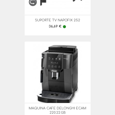
SUPORTE TV NAPOFIX 252
Preço
36,69 €
lens
MAQUINA CAFE DELONGHI ECAM
220.22.GB