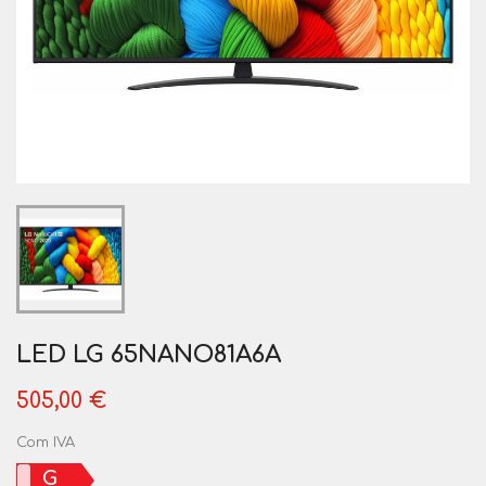
LED LG 65NANO81A6A
505,00 €
Com IVA
G