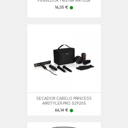
FERVEDOR TRISTAR WK-1324
Preço
16,35 €
lens
SECADOR CABELO PRINCESS
AIRSTYLER PRO 529205
Preço
66,14 €
lens