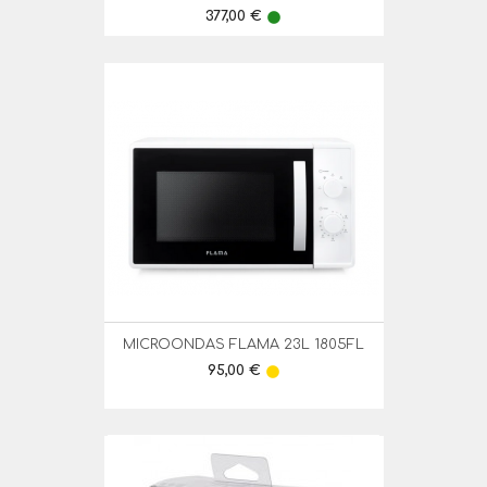
Preço
377,00 €
lens
MICROONDAS FLAMA 23L 1805FL
Preço
95,00 €
lens