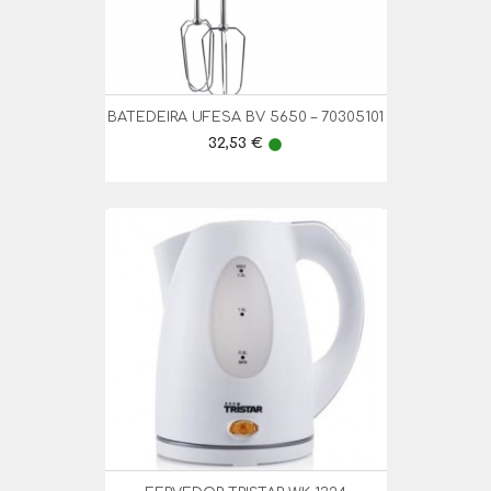
BATEDEIRA UFESA BV 5650 – 70305101
Preço
32,53 €
lens