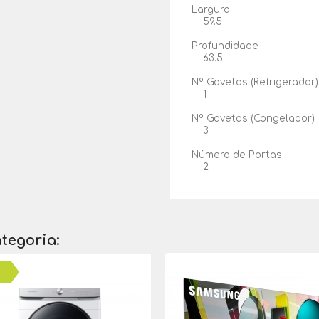
Largura
59.5
Profundidade
63.5
Nº Gavetas (Refrigerador)
1
Nº Gavetas (Congelador)
3
Número de Portas
2
tegoria: