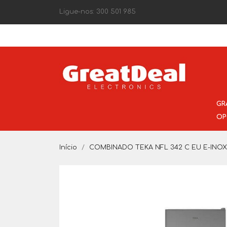
Ligue-nos:
300 501 985
GR
OP
Início
COMBINADO TEKA NFL 342 C EU E-INOX