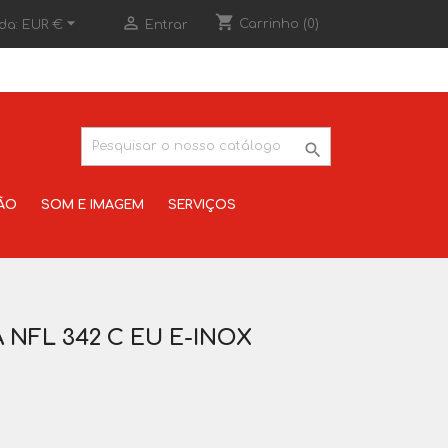
shopping_cart


Carrinho
(0)
da:
EUR €
Entrar

ÃO
SOM E IMAGEM
SERVIÇOS
NFL 342 C EU E-INOX