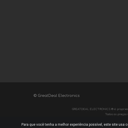
© GreatDeal Electronics
GREATDEAL ELECTRONICS ® é propriedade d
Todos os preços 
RADIOBELA® é propriedade de Radi
Para que você tenha a melhor experiência possível, este site usa 