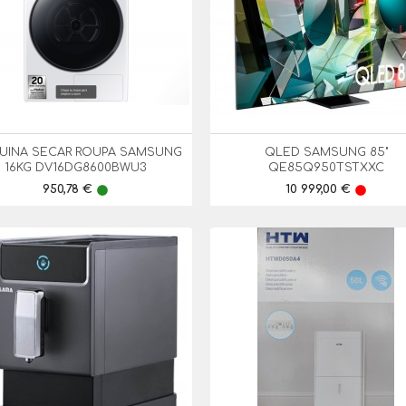
UINA SECAR ROUPA SAMSUNG
QLED SAMSUNG 85"


Vista Rápida
Vista Rápida
16KG DV16DG8600BWU3
QE85Q950TSTXXC
Preço
Preço
950,78 €
10 999,00 €
lens
lens