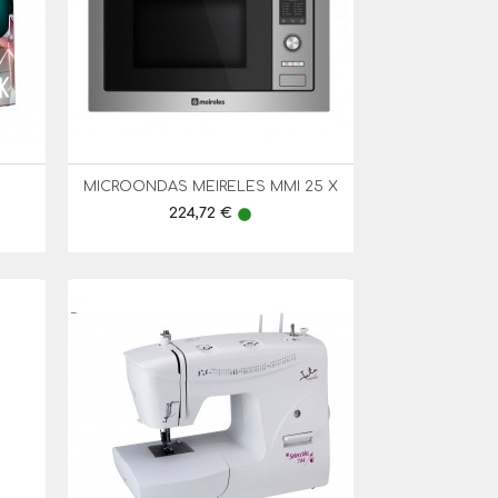
MICROONDAS MEIRELES MMI 25 X

Vista Rápida
Preço
224,72 €
lens