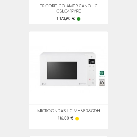
FRIGORIFICO AMERICANO LG
GSLC41PYPE
Preço
1 173,90 €
lens
MICROONDAS LG MH6535GDH
Preço
116,30 €
lens