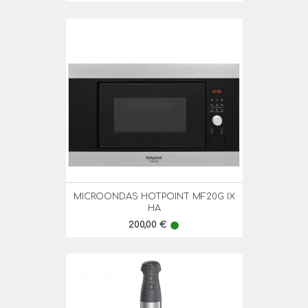
MICROONDAS HOTPOINT MF20G IX
HA
Preço
200,00 €
lens