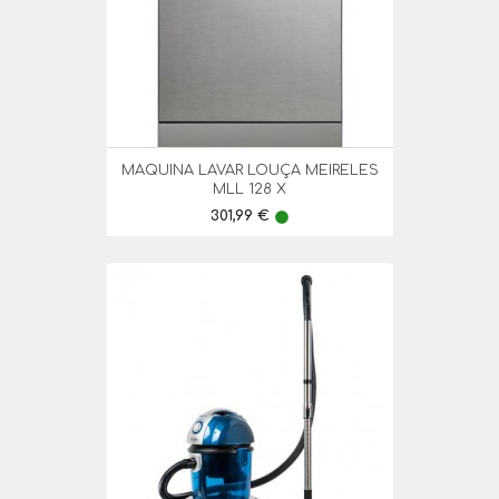
MAQUINA LAVAR LOUÇA MEIRELES
MLL 128 X
Preço
301,99 €
lens