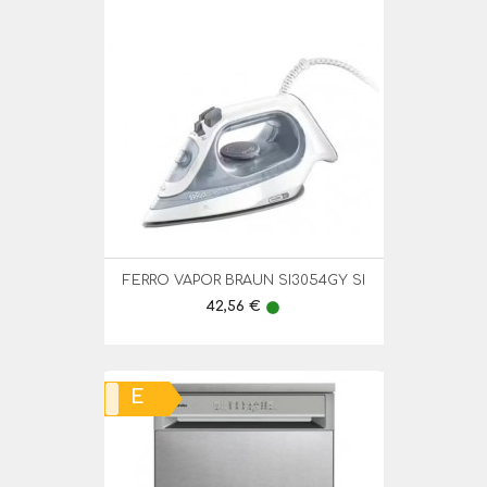
FERRO VAPOR BRAUN SI3054GY SI
Preço
42,56 €
lens
E