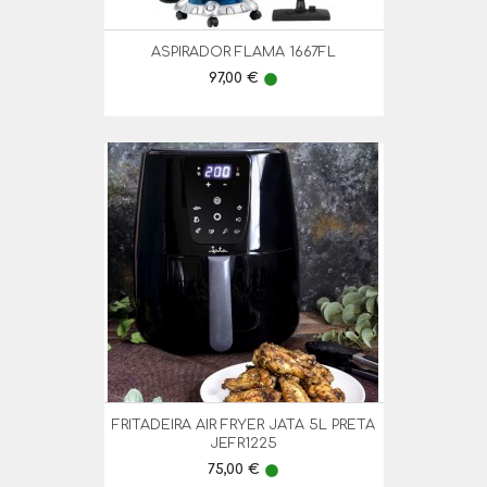
ASPIRADOR FLAMA 1667FL
Preço
97,00 €
lens
FRITADEIRA AIR FRYER JATA 5L PRETA
JEFR1225
Preço
75,00 €
lens