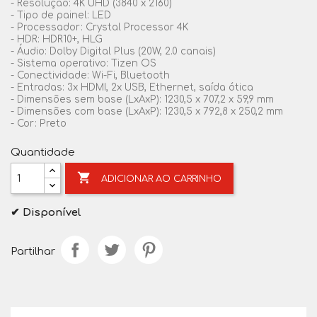
- Resolução: 4K UHD (3840 x 2160)
- Tipo de painel: LED
- Processador: Crystal Processor 4K
- HDR: HDR10+, HLG
- Áudio: Dolby Digital Plus (20W, 2.0 canais)
- Sistema operativo: Tizen OS
- Conectividade: Wi-Fi, Bluetooth
- Entradas: 3x HDMI, 2x USB, Ethernet, saída ótica
- Dimensões sem base (LxAxP): 1230,5 x 707,2 x 59,9 mm
- Dimensões com base (LxAxP): 1230,5 x 792,8 x 250,2 mm
- Cor: Preto
Quantidade

ADICIONAR AO CARRINHO
✔ Disponível
Partilhar