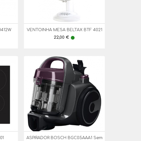
0412W
VENTOINHA MESA BELTAX BTF 4021

Vista Rápida
Preço
22,00 €
lens
01
ASPIRADOR BOSCH BGC05AAA1 Sem

Vista Rápida