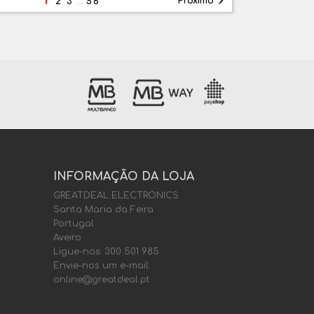

Próximo
2
3
…
56
INFORMAÇÃO DA LOJA
GREATDEAL ELECTRONICS
Santa Maria da Feira
Portugal
Aveiro
Ligue-nos:
300 501 985
Envie-nos um e-mail:
online@greatdeal.pt