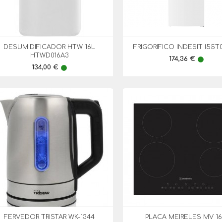
DESUMIDIFICADOR HTW 16L
FRIGORIFICO INDESIT I55T


Vista Rápida
Vista Rápida
HTWD016A3
Preço
174,36 €
lens
Preço
134,00 €
lens
FERVEDOR TRISTAR WK-1344
PLACA MEIRELES MV 16


Vista Rápida
Vista Rápida