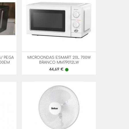
/ PEGA
MICROONDAS ESMART 20L 700W

Vista Rápida
P00EM
BRANCO MM7P012LW
Preço
44,69 €
lens