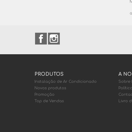
M
a
Facebook
Instagram
PRODUTOS
A NO
Instalação de Ar Condicionado
Sobre
Novos produtos
Polític
Promoção
Contac
Top de Vendas
Livro 