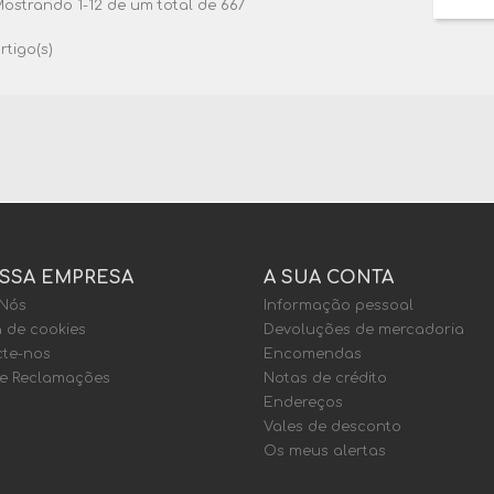
ostrando 1-12 de um total de 667
rtigo(s)
SSA EMPRESA
A SUA CONTA
 Nós
Informação pessoal
a de cookies
Devoluções de mercadoria
te-nos
Encomendas
de Reclamações
Notas de crédito
Endereços
Vales de desconto
Os meus alertas