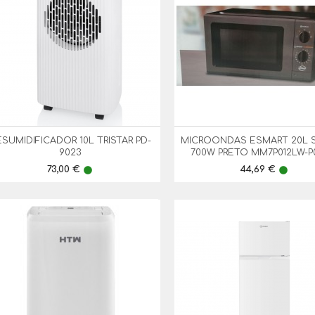
SUMIDIFICADOR 10L TRISTAR PD-
MICROONDAS ESMART 20L S


Vista Rápida
Vista Rápida
9023
700W PRETO MM7P012LW-
Preço
Preço
73,00 €
44,69 €
lens
lens