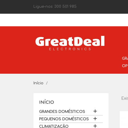
Ligue-nos:
300 501 985
GR
OP
Início
Exi
INÍCIO

GRANDES DOMÉSTICOS

PEQUENOS DOMÉSTICOS

CLIMATIZAÇÃO