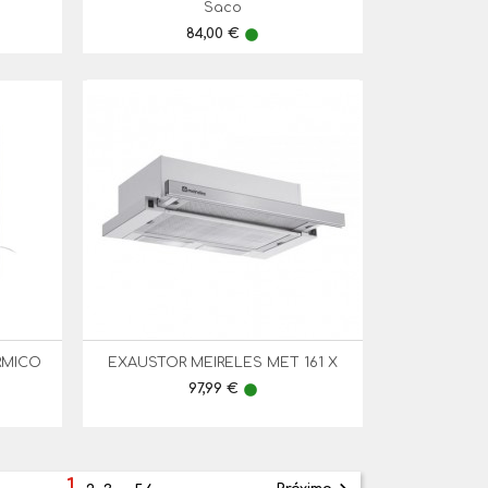
Saco
Preço
84,00 €
lens
RMICO
EXAUSTOR MEIRELES MET 161 X

Vista Rápida
Preço
97,99 €
lens
1