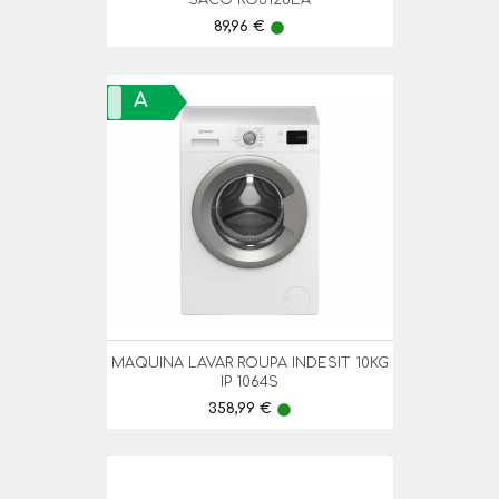
SACO RO3126EA
Preço
89,96 €
lens
A
MAQUINA LAVAR ROUPA INDESIT 10KG
IP 1064S
Preço
358,99 €
lens