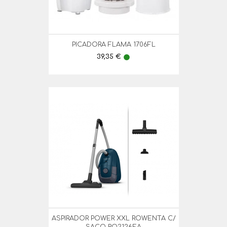
PICADORA FLAMA 1706FL
Preço
39,35 €
lens
ASPIRADOR POWER XXL ROWENTA C/