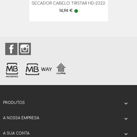
SECADOR CABELO TRISTAR HD-2322
Preço
14,94 €
lens
Facebook
Instagram
PRODUTOS

A NOSSA EMPRESA

A SUA CONTA
