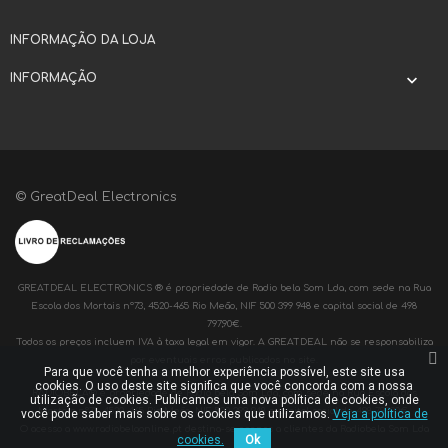
INFORMAÇÃO DA LOJA
INFORMAÇÃO

© GreatDeal Electronics
GREATDEAL ELECTRONICS ® é propriedade de Radio bela Som Lda, com sede na Rua
Escola dos Mortais nº73, 4520-465 Rio Meão, NIF 500 399 948 e capital social de 498
797,90€.
Todos os preços incluem IVA à taxa legal em vigor. A GREATDEAL não se responsabiliza
por eventuais erros publicados no site.
Para que você tenha a melhor experiência possível, este site usa
cookies. O uso deste site significa que você concorda com a nossa
RADIOBELA® é propriedade de Radio bela Som Lda, com sede na Rua Escola dos
utilização de cookies. Publicamos uma nova política de cookies, onde
Mortais nº73, 4520-465 Rio Meão, NIF 500 399 948 e capital social de 498 797,90€.
você pode saber mais sobre os cookies que utilizamos.
Veja a política de
O acesso a www.radiobelaonline.pt destina-se apenas a clientes da Radiobela Som Lda
cookies.
Ok