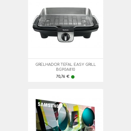
GRELHADOR TEFAL EASY GRILL
BG90A810
Preço
70,76 €
lens