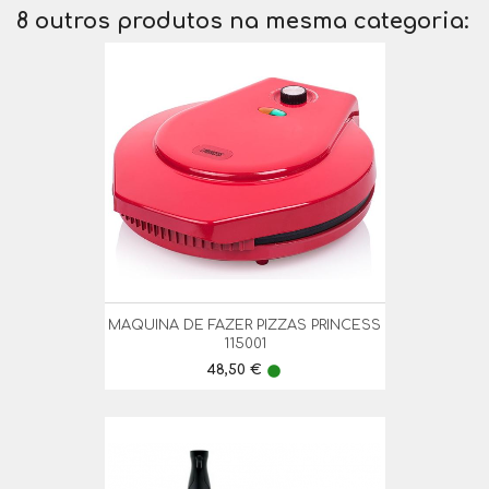
8 outros produtos na mesma categoria:
MAQUINA DE FAZER PIZZAS PRINCESS
115001
Preço
48,50 €
lens