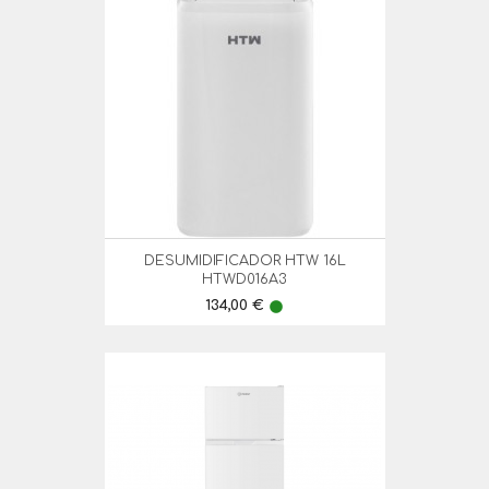
DESUMIDIFICADOR HTW 16L
HTWD016A3
Preço
134,00 €
lens