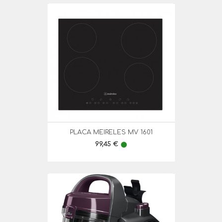
PLACA MEIRELES MV 1601
Preço
99,45 €
lens