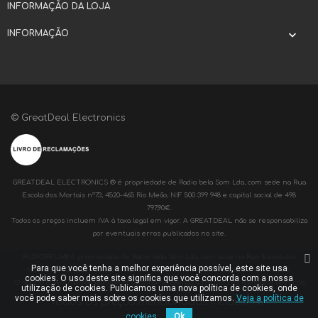
INFORMAÇÃO DA LOJA
INFORMAÇÃO

© GreatDeal Electronics
GREATDEAL ELECTRONICS ® é propriedade de Radio bela Som Lda, com sede na Rua
Escola dos Mortais nº73, 4520-465 Rio Meão, NIF 500 399 948 e capital social de 498
797,90€.
Todos os preços incluem IVA à taxa legal em vigor. A GREATDEAL não se responsabiliza
por eventuais erros publicados no site.
RADIOBELA® é propriedade de Radio bela Som Lda, com sede na Rua Escola dos
Para que você tenha a melhor experiência possível, este site usa
Mortais nº73, 4520-465 Rio Meão, NIF 500 399 948 e capital social de 498 797,90€.
cookies. O uso deste site significa que você concorda com a nossa
O acesso a www.radiobelaonline.pt destina-se apenas a clientes da Radiobela Som Lda
utilização de cookies. Publicamos uma nova política de cookies, onde
você pode saber mais sobre os cookies que utilizamos.
Veja a política de
Todos os preços mencionados incluem IVA
cookies.
Ok