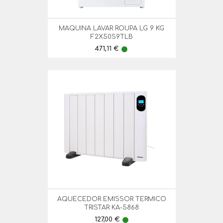
MAQUINA LAVAR ROUPA LG 9 KG
F2X50S9TLB
Preço
471,11 €
lens
AQUECEDOR EMISSOR TERMICO
TRISTAR KA-5868
Preço
127,00 €
lens