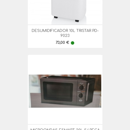
DESUMIDIFICADOR 10L TRISTAR PD-
9023
Preço
73,00 €
lens