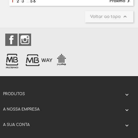
1

Próximo
2
3
…
56

Voltar ao topo
Facebook
Instagram
PRODUTOS

A NOSSA EMPRESA

A SUA CONTA
