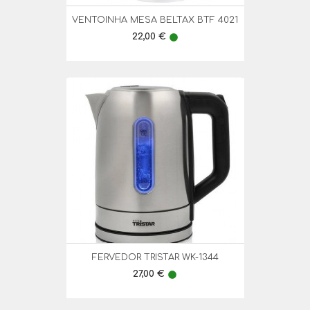
VENTOINHA MESA BELTAX BTF 4021
Preço
22,00 €
lens
FERVEDOR TRISTAR WK-1344
Preço
27,00 €
lens