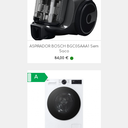
ASPIRADOR BOSCH BGC05AAA1 Sem
Saco
Preço
84,00 €
lens
A