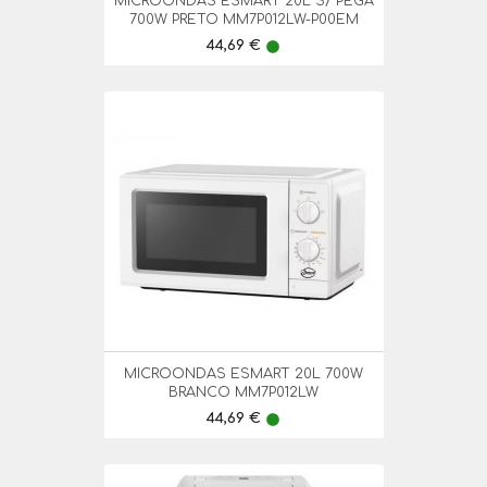
MICROONDAS ESMART 20L S/ PEGA
700W PRETO MM7P012LW-P00EM
Preço
44,69 €
lens
MICROONDAS ESMART 20L 700W
BRANCO MM7P012LW
Preço
44,69 €
lens