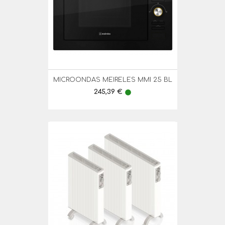
MICROONDAS MEIRELES MMI 25 BL
Preço
245,39 €
lens