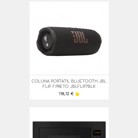
COLUNA PORTATIL BLUETOOTH JBL
FLIP 7 PRETO JBLFLIP7BLK
Preço
118,12 €
lens