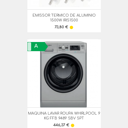
EMISSOR TERMICO DE ALUMINIO
1500W IRIS1500
Preço
73,80 €
lens
A
MAQUINA LAVAR ROUPA WHIRLPOOL 9
KG FFB 9489 SBV SPT
Preço
446,37 €
lens