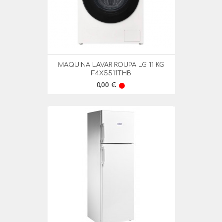
MAQUINA LAVAR ROUPA LG 11 KG
F4X5511THB
Preço
0,00 €
lens