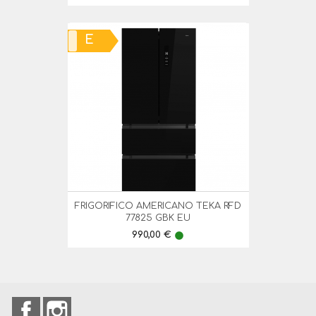
E
FRIGORIFICO AMERICANO TEKA RFD
77825 GBK EU
Preço
990,00 €
lens
Facebook
Instagram