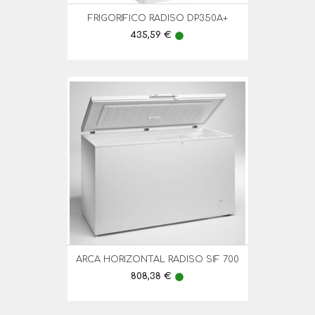
FRIGORIFICO RADISO DP350A+
Preço
435,59 €
lens
ARCA HORIZONTAL RADISO SIF 700
Preço
808,38 €
lens