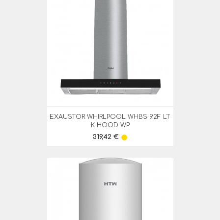
EXAUSTOR WHIRLPOOL WHBS 92F LT
K HOOD WP
Preço
319,42 €
lens