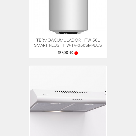
TERMOACUMULADOR HTW 50L
SMART PLUS HTW-TV-050SMPLUS
Preço
187,00 €
lens