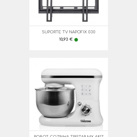
SUPORTE TV NAPOFIX 030
Preço
10,93 €
lens