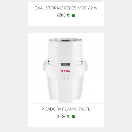
EXAUSTOR MEIRELES MEC 62 W
Preço
67,00 €
lens
PICADORA FLAMA 1705FL
Preço
31,67 €
lens