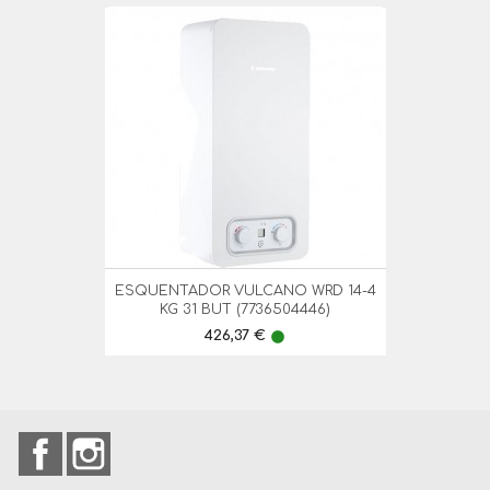
ESQUENTADOR VULCANO WRD 14-4
KG 31 BUT (7736504446)
Preço
426,37 €
lens
Facebook
Instagram