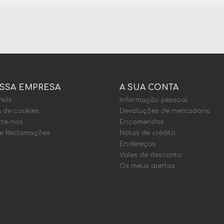
SSA EMPRESA
A SUA CONTA
 Nós
Informação pessoal
a de cookies
Devoluções de mercadoria
te-nos
Encomendas
de Reclamações
Notas de crédito
Endereços
Vales de desconto
Os meus alertas