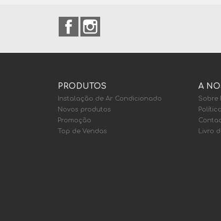
Facebook
Instagram
PRODUTOS
A NO
Instalação de Ar Condicionado
Sobre
Novos produtos
Polític
Promoção
Contac
Top de Vendas
Livro 