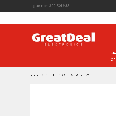
Ligue-nos:
300 501 985
GR
OP
Início
OLED LG OLED55G54LW