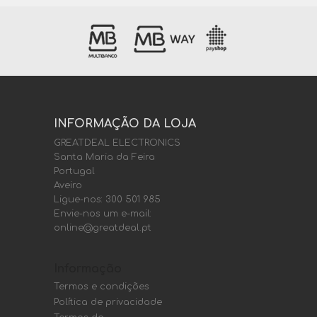
INFORMAÇÃO DA LOJA
GREATDEAL ELECTRONICS
Santa Maria da Feira
Portugal
Aveiro
Ligue-nos:
300 501 985
Envie-nos um e-mail:
online@greatdeal.pt
Informação
Termos e condições
Política de privacidade