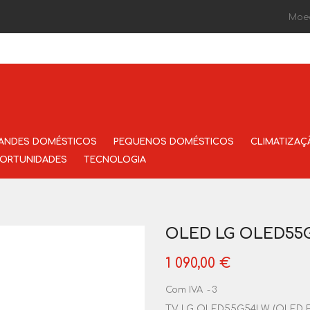
Moe
ANDES DOMÉSTICOS
PEQUENOS DOMÉSTICOS
CLIMATIZAÇ
ORTUNIDADES
TECNOLOGIA
OLED LG OLED55
1 090,00 €
Com IVA
3
TV LG OLED55G54LW (OLED Evo G