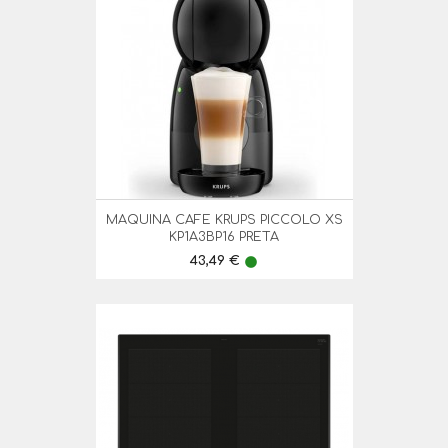
MAQUINA CAFE KRUPS PICCOLO XS
KP1A3BP16 PRETA
Preço
43,49 €
lens