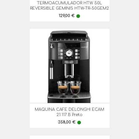
TERMOACUMULADOR HTW 50L
REVERSIBLE GEMINIS HTW-TR-50GEM2
Preço
129,00 €
lens
MAQUINA CAFE DELONGHI ECAM
21.117 B Preto
Preço
358,00 €
lens