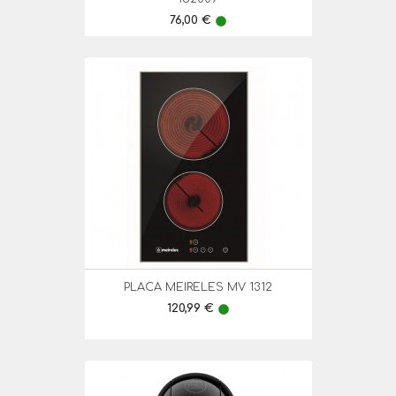
Preço
76,00 €
lens
PLACA MEIRELES MV 1312
Preço
120,99 €
lens