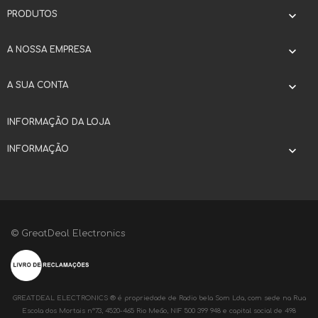
PRODUTOS

A NOSSA EMPRESA

A SUA CONTA

INFORMAÇÃO DA LOJA
INFORMAÇÃO

© GreatDeal Electronics
GREATDEAL ELECTRONICS ® é propriedade de Radio bela Som Lda, com sede na Rua
Escola dos Mortais nº73, 4520-465 Rio Meão, NIF 500 399 948 e capital social de 498