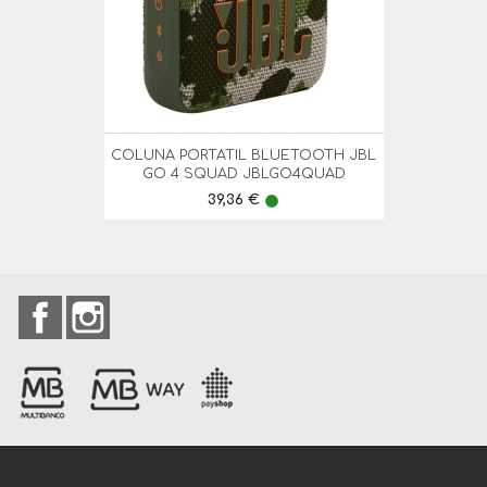
COLUNA PORTATIL BLUETOOTH JBL
GO 4 SQUAD JBLGO4QUAD
Preço
39,36 €
lens
Facebook
Instagram