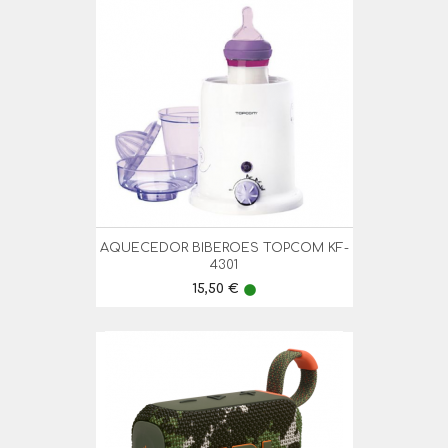
AQUECEDOR BIBEROES TOPCOM KF-
4301
Preço
15,50 €
lens